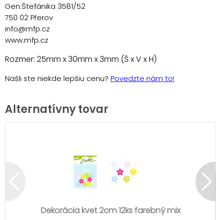
Gen.Štefánika 3581/52
750 02 Přerov
info@mfp.cz
www.mfp.cz
Rozmer: 25mm x 30mm x 3mm (Š x V x H)
Našli ste niekde lepšiu cenu?
Povedzte nám to!
Alternatívny tovar
Dekorácia kvet 2cm 12ks farebný mix