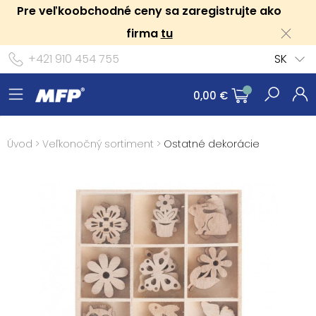
Pre veľkoobchodné ceny sa zaregistrujte ako
firma
tu
+421 910 454 755
SK
0,00 €
Úvod
>
Veľkonočný sortiment
>
Ostatné dekorácie