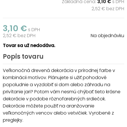
Základná cena:
3,10 €
s DPH
2,52 € bez DPH
3,10 €
s DPH
2,52 € bez DPH
Na objednávku
Tovar sa už nedodáva.
Popis tovaru
Veľkonočná drevená dekorácia v prírodnej farbe v
kombinácii motívov. Plánujete si užiť pohodové
popoludnie a vyzdobiť si dom alebo záhradu na
privítanie jari? Potom vám nesmú chýbať tieto krásne
dekorácie v podobe rôznofarebných srdiečok.
Dekorácie môžete použiť na aranžovanie
veľkonočných vencov alebo vetvičiek. Vyrobené z
preglejky.