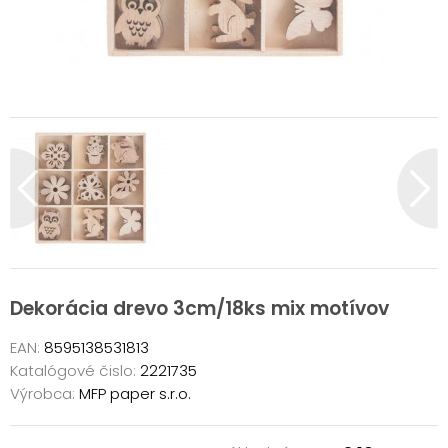
Dekorácia drevo 3cm/18ks mix motívov
EAN:
8595138531813
Katalógové čislo:
2221735
Výrobca:
MFP paper s.r.o.