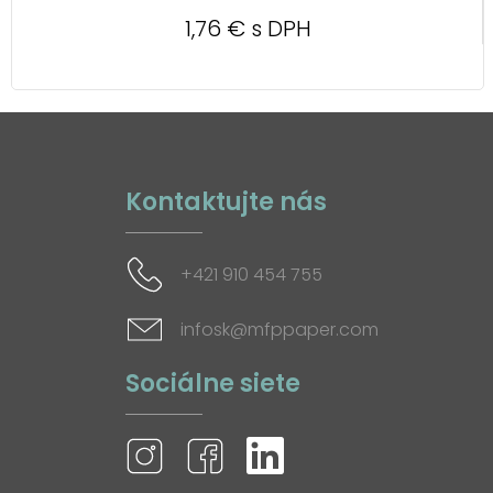
1,76 € s DPH
Kontaktujte nás
+421 910 454 755
infosk@mfppaper.com
Sociálne siete