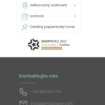
Veľkonočný sortiment
Licencia
Ostatný papierenský tovar
Kontaktujte nás
+421 910 454 755
infosk@mfppaper.com