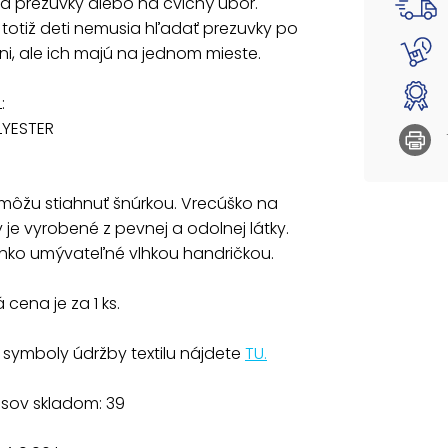
a prezuvky alebo na cvičný úbor.
je vyro
totiž deti nemusia hľadať prezuvky po
umývat
tni, ale ich majú na jednom mieste.
Uvedená
:
Grafick
LYESTER
:
môžu stiahnuť šnúrkou. Vrecúško na
 je vyrobené z pevnej a odolnej látky.
ahko umývateľné vlhkou handričkou.
cena je za 1 ks.
 symboly údržby textilu nájdete
TU.
usov skladom: 39