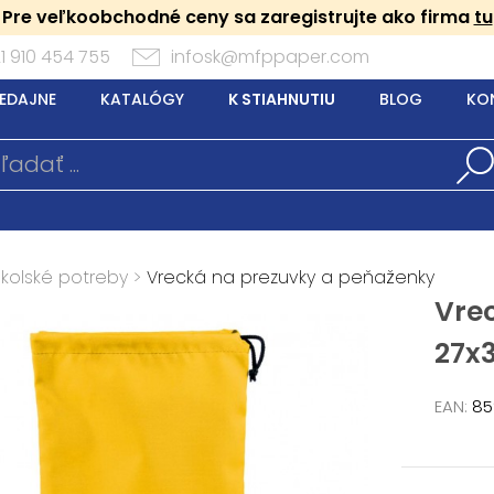
Pre veľkoobchodné ceny sa zaregistrujte ako firma
tu
1 910 454 755
infosk@mfppaper.com
EDAJNE
KATALÓGY
K STIAHNUTIU
BLOG
KO
Školské potreby
>
Vrecká na prezuvky a peňaženky
Vre
27x
EAN:
85