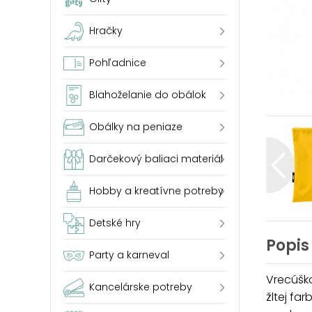
Hračky
Pohľadnice
Blahoželanie do obálok
Obálky na peniaze
Darčekový baliaci materiál
Hobby a kreatívne potreby
Detské hry
Popis
Party a karneval
Vrecúško
Kancelárske potreby
žltej fa