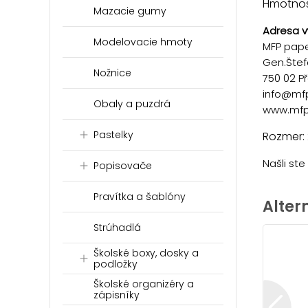
Hmotnosť
Mazacie gumy
Adresa v
Modelovacie hmoty
MFP paper
Gen.Štef
Nožnice
750 02 P
info@mf
Obaly a puzdrá
www.mfp
Pastelky
Rozmer:
Našli st
Popisovače
Pravítka a šablóny
Alter
Strúhadlá
Školské boxy, dosky a
podložky
Školské organizéry a
zápisníky