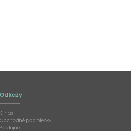
Odkazy
O nás
Obchodné podmienky
Predajne