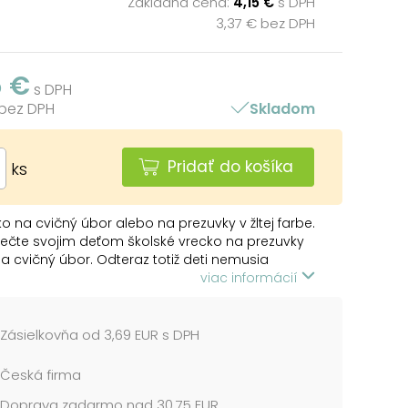
Základná cena:
4,15 €
s DPH
3,37 € bez DPH
5 €
s DPH
 bez DPH
Skladom
Pridať do košíka
ks
o na cvičný úbor alebo na prezuvky v žltej farbe.
ečte svojim deťom školské vrecko na prezuvky
a cvičný úbor. Odteraz totiž deti nemusia
prezuvky po celej šatni, ale ich majú na jednom
viac informácií
L:
Zásielkovňa od 3,69 EUR s DPH
LYESTER
Česká firma
:
Doprava zadarmo nad 30,75 EUR
 môžu stiahnuť šnúrkou. Vrecúško na prezuvky