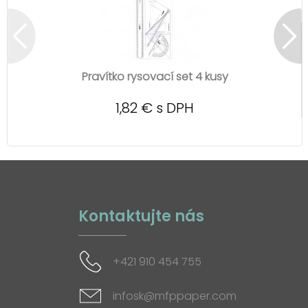
Pravítko rysovací set 4 kusy
1,82 € s DPH
Kontaktujte nás
+421 910 454 755
infosk@mfppaper.com