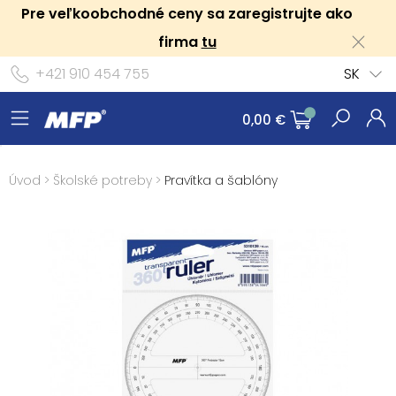
Pre veľkoobchodné ceny sa zaregistrujte ako
firma
tu
+421 910 454 755
SK
0,00 €
Úvod
>
Školské potreby
>
Pravítka a šablóny