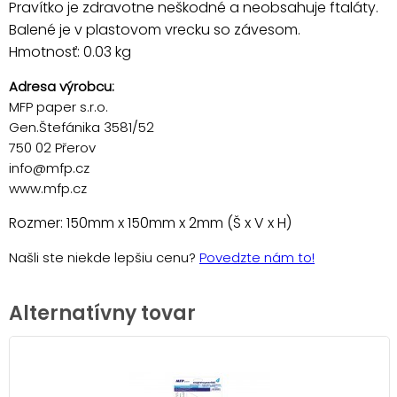
Pravítko je zdravotne neškodné a neobsahuje ftaláty.
Balené je v plastovom vrecku so závesom.
Hmotnosť: 0.03 kg
Adresa výrobcu:
MFP paper s.r.o.
Gen.Štefánika 3581/52
750 02 Přerov
info@mfp.cz
www.mfp.cz
Rozmer: 150mm x 150mm x 2mm (Š x V x H)
Našli ste niekde lepšiu cenu?
Povedzte nám to!
Alternatívny tovar