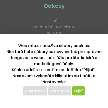
Odkazy
O nás
Obchodné podmienky
Predajne
Katalógy
K stiahnutiu
Web mfp.cz používa súbory cookies.
Blog
Niektoré tieto súbory sú nevyhnutné pre správne
Kontakt
fungovanie webu, iné slúžia pre štatistické a
Kariéra
marketingové účely.
XML feed
Súhlas udelíte kliknutím na tlačítko “Přijať”.
Nastavenie vykonáte kliknutím na tlačítko
“Nastavenie”.
Copyright © 2026, MFP paper s. r. o. | Všetky práva vyhradené
design by MFP
Nastavenie
Odmietnuť
Prijať
Tento web používa k poskytovaniu služieb,
personalizácií reklám a analýze návštevnosti súbory
cookie. Používaním tohto webu s tým súhlasíte.