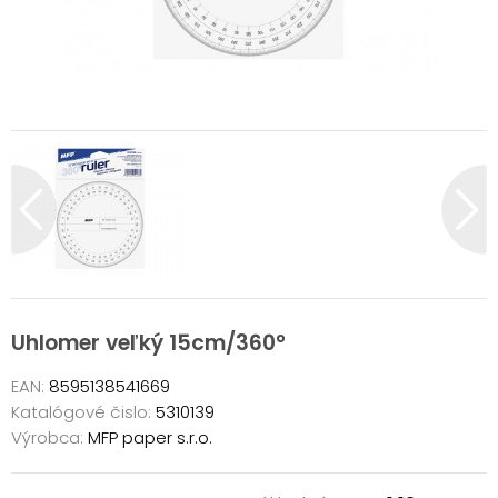
Uhlomer veľký 15cm/360°
EAN:
8595138541669
Katalógové čislo:
5310139
Výrobca:
MFP paper s.r.o.