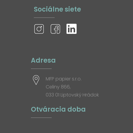
Sociálne siete
Adresa
MFP papier s.r.o.
Celiny 866,
033 01 Liptovský Hrádok
Otváracia doba