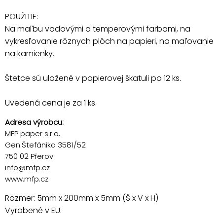
POUŽITIE:
Na maľbu vodovými a temperovými farbami, na
vykresľovanie rôznych plôch na papieri, na maľovanie
na kamienky.
Štetce sú uložené v papierovej škatuli po 12 ks.
Uvedená cena je za 1 ks.
Adresa výrobcu:
MFP paper s.r.o.
Gen.Štefánika 3581/52
750 02 Přerov
info@mfp.cz
www.mfp.cz
Rozmer: 5mm x 200mm x 5mm (Š x V x H)
Vyrobené v EU.