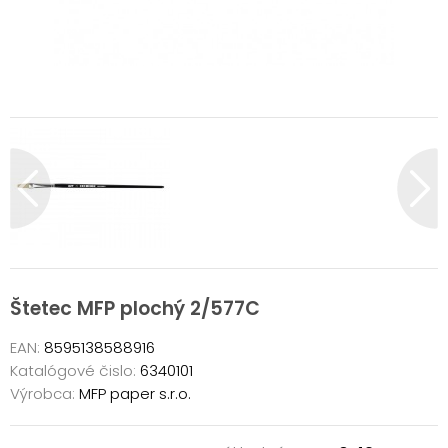
Štetec MFP plochý 2/577C
EAN:
8595138588916
Katalógové čislo:
6340101
Výrobca:
MFP paper s.r.o.