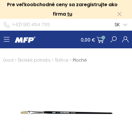
Pre veľkoobchodné ceny sa zaregistrujte ako
firma
tu
+421 910 454 755
SK
0,00 €
Úvod
>
Školské potreby
>
Štětce
>
Ploché