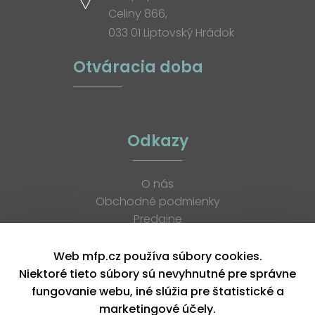
Celiny 866,
033 01 Liptovský Hrádok
Otváracia doba
Odkazy
O nás
Obchodné podmienky
Predajne
Katalógy
K stiahnutiu
Web mfp.cz používa súbory cookies.
Blog
Niektoré tieto súbory sú nevyhnutné pre správne
Kontakt
fungovanie webu, iné slúžia pre štatistické a
Kariéra
marketingové účely.