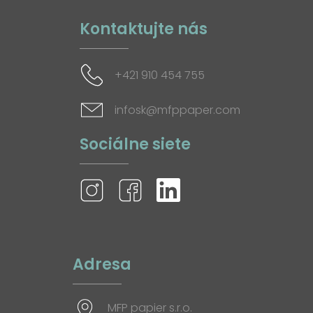
Kontaktujte nás
+421 910 454 755
infosk@mfppaper.com
Sociálne siete
Adresa
MFP papier s.r.o.