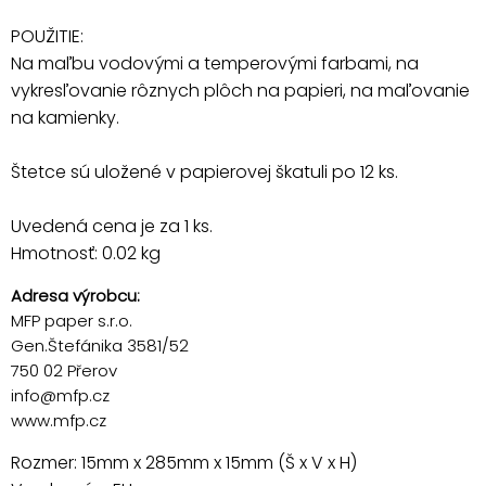
POUŽITIE:
Na maľbu vodovými a temperovými farbami, na
vykresľovanie rôznych plôch na papieri, na maľovanie
na kamienky.
Štetce sú uložené v papierovej škatuli po 12 ks.
Uvedená cena je za 1 ks.
Hmotnosť: 0.02 kg
Adresa výrobcu:
MFP paper s.r.o.
Gen.Štefánika 3581/52
750 02 Přerov
info@mfp.cz
www.mfp.cz
Rozmer: 15mm x 285mm x 15mm (Š x V x H)