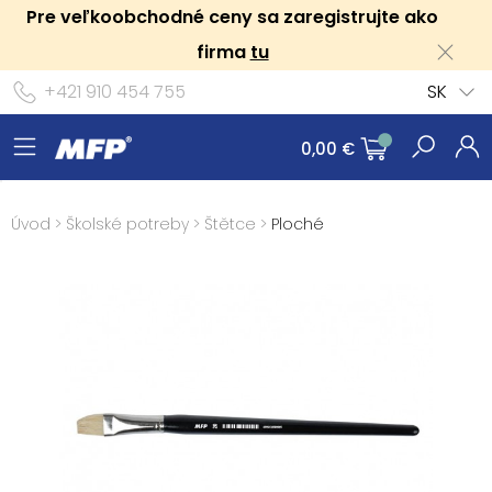
Pre veľkoobchodné ceny sa zaregistrujte ako
firma
tu
+421 910 454 755
SK
0,00 €
Úvod
>
Školské potreby
>
Štětce
>
Ploché