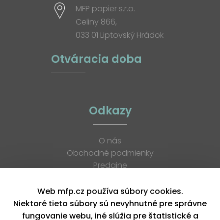
MFP papier s.r.o.
Celiny 866,
033 01 Liptovský Hrádok
Otváracia doba
Odkazy
O nás
Obchodné podmienky
Predajne
Katalógy
K stiahnutiu
Web mfp.cz používa súbory cookies.
Blog
Niektoré tieto súbory sú nevyhnutné pre správne
Kontakt
fungovanie webu, iné slúžia pre štatistické a