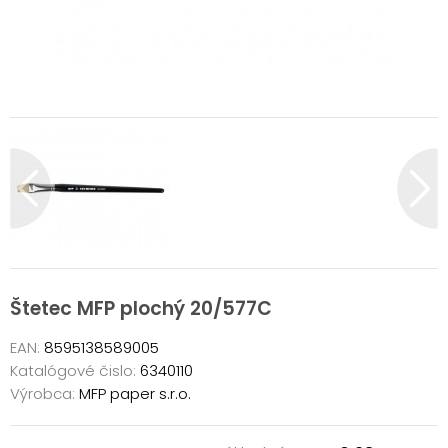
Štetec MFP plochý 20/577C
EAN:
8595138589005
Katalógové čislo:
6340110
Výrobca:
MFP paper s.r.o.