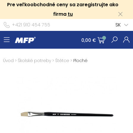
Pre veľkoobchodné ceny sa zaregistrujte ako
firma
tu
+421 910 454 755
SK
0,00 €
Úvod
>
Školské potreby
>
Štětce
>
Ploché