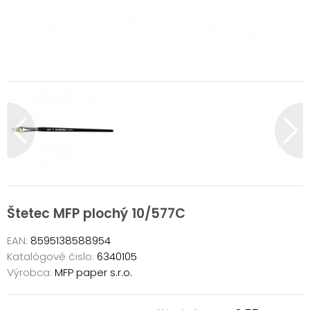
Štetec MFP plochý 10/577C
EAN:
8595138588954
Katalógové čislo:
6340105
Výrobca:
MFP paper s.r.o.