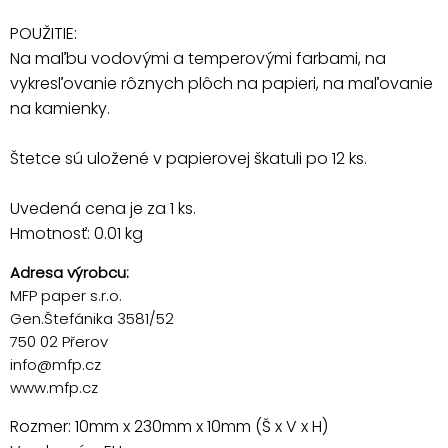
POUŽITIE:
Na maľbu vodovými a temperovými farbami, na
vykresľovanie rôznych plôch na papieri, na maľovanie
na kamienky.
Štetce sú uložené v papierovej škatuli po 12 ks.
Uvedená cena je za 1 ks.
Hmotnosť: 0.01 kg
Adresa výrobcu:
MFP paper s.r.o.
Gen.Štefánika 3581/52
750 02 Přerov
info@mfp.cz
www.mfp.cz
Rozmer: 10mm x 230mm x 10mm (Š x V x H)