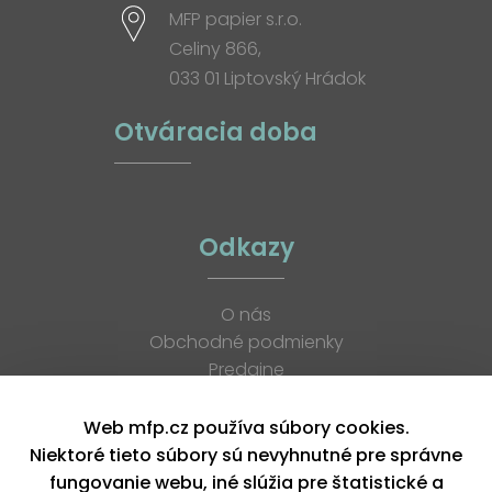
MFP papier s.r.o.
Celiny 866,
033 01 Liptovský Hrádok
Otváracia doba
Odkazy
O nás
Obchodné podmienky
Predajne
Katalógy
K stiahnutiu
Web mfp.cz používa súbory cookies.
Blog
Niektoré tieto súbory sú nevyhnutné pre správne
Kontakt
fungovanie webu, iné slúžia pre štatistické a