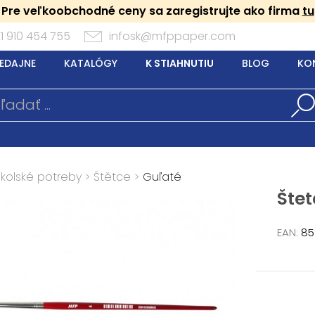
Pre veľkoobchodné ceny sa zaregistrujte ako firma
tu
1 910 454 755
infosk@mfppaper.com
EDAJNE
KATALÓGY
K STIAHNUTIU
BLOG
KO
Školské potreby
>
Štětce
>
Guľaté
Štet
EAN:
85