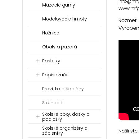
info@mf
Mazacie gumy
www.mfp
Modelovacie hmoty
Rozmer:
Vyrobené
Nožnice
Obaly a puzdrá
Pastelky
Popisovače
Pravítka a šablóny
Strúhadlá
Školské boxy, dosky a
podložky
Školské organizéry a
Našli st
zápisníky