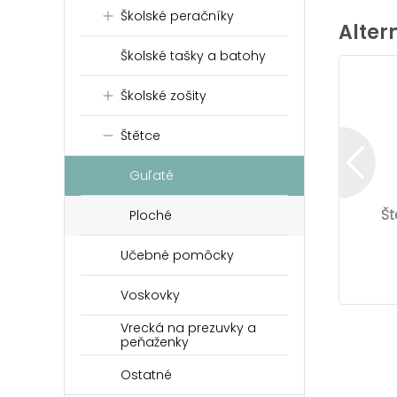
Školské peračníky
Alter
Školské tašky a batohy
Školské zošity
Štětce
Guľaté
Št
Ploché
Učebné pomôcky
Voskovky
Vrecká na prezuvky a
peňaženky
Ostatné