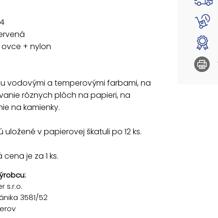
Uvedená 
 4
červená
: ovce + nylon
:
u vodovými a temperovými farbami, na
vanie rôznych plôch na papieri, na
ie na kamienky.
ú uložené v papierovej škatuli po 12 ks.
cena je za 1 ks.
ýrobcu:
 s.r.o.
ánika 3581/52
řerov