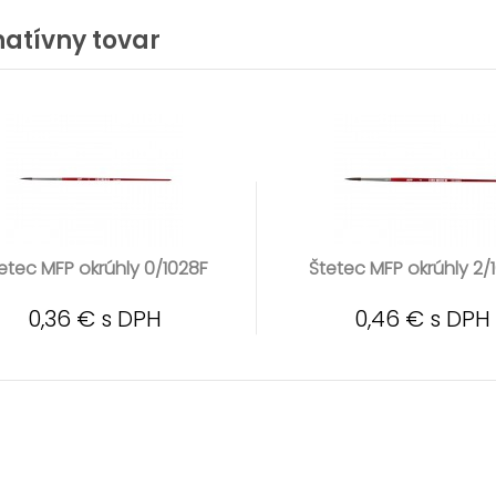
natívny tovar
etec MFP okrúhly 0/1028F
Štetec MFP okrúhly 2/
0,36 € s DPH
0,46 € s DPH