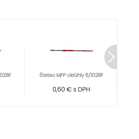
1028F
Štetec MFP okrúhly 6/1028F
Šte
0,60 € s DPH