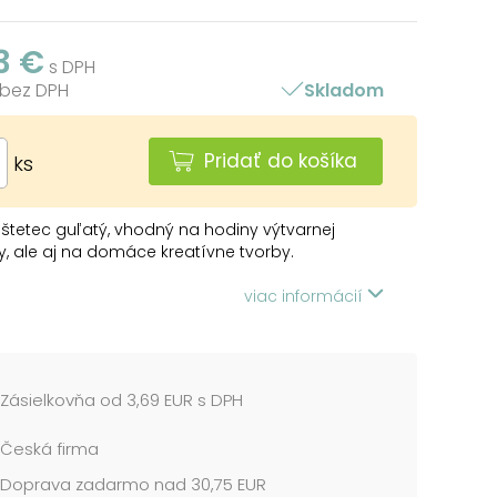
3 €
s DPH
 bez DPH
Skladom
Pridať do košíka
ks
 štetec guľatý, vhodný na hodiny výtvarnej
, ale aj na domáce kreatívne tvorby.
: 4
viac informácií
červená
l: ovce + nylon
:
Zásielkovňa od 3,69 EUR s DPH
bu vodovými a temperovými farbami, na
ovanie rôznych plôch na papieri, na maľovanie
Česká firma
ienky.
Doprava zadarmo nad 30,75 EUR
sú uložené v papierovej škatuli po 12 ks.