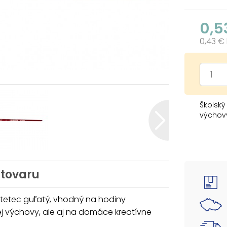
0,5
0,43 €
Školský
výchovy
Veľkosť
Farba: 
Materiá
 tovaru
POUŽITIE
Na maľ
vykresľ
štetec guľatý, vhodný na hodiny
na kam
j výchovy, ale aj na domáce kreatívne
Štetce 