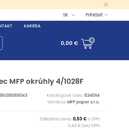
SK
Prihlásiť
NTAKT
KARIÉRA
0
0,00 €
ec MFP okrúhly 4/1028F
95138589043
Katalógové čislo:
6340114
Výrobca:
MFP paper s.r.o.
Základná cena:
0,53 €
s DPH
0,43 € bez DPH