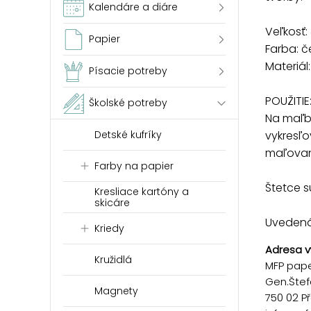
Kalendáre a diáre
Veľkosť:
Papier
Farba: 
Materiál
Písacie potreby
POUŽITIE
Školské potreby
Na maľb
Detské kufríky
vykresľo
maľovan
Farby na papier
Štetce s
Kresliace kartóny a
skicáre
Uvedená 
Kriedy
Adresa v
Kružidlá
MFP paper
Gen.Štef
Magnety
750 02 P