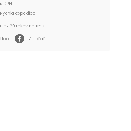
s DPH
cena je za 1 ks....
Rýchla expedice
Cez 20 rokov na trhu
Tlač
Zdieľať