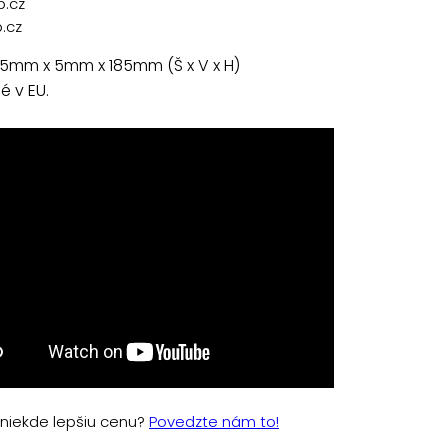
p.cz
.cz
 5mm x 5mm x 185mm (Š x V x H)
 v EU.
e niekde lepšiu cenu?
Povedzte nám to!