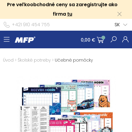
Pre veľkoobchodné ceny sa zaregistrujte ako
firma
tu
+421 910 454 755
SK
0,00 €
Úvod
>
Školské potreby
>
Učebné pomôcky