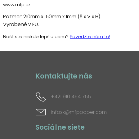
www.mfp.cz
Rozmer: 210mm x 150mm x 1mm (Š x V x H)
Vyrobené v EU.
Našli ste niekde lepšiu cenu?
Povedzte nám to!
Kontaktujte nás
+421 910 454 755
infosk@mfppaper.com
Sociálne siete