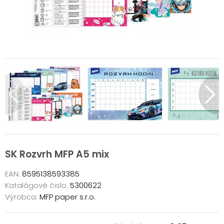
SK Rozvrh MFP A5 mix
EAN:
8595138593385
Katalógové čislo:
5300622
Výrobca:
MFP paper s.r.o.