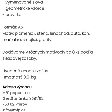
- vymenované slová
- geometrické vzorce
- pravítko
Formát: A5
Motív: plameniak, šteňa, leňochod, auto, kôň,
mačiatko, smajlíci, grafity
Dodávame v rôznych motívoch po 8 ks podľa
skladovej zásoby.
Uvedená cena je za 1 ks.
Hmotnosť: 0.01 kg
Adresa výrobcu:
MFP paper s.r.o.
Gen.Štefánika 3581/52
750 02 Přerov
info@mfp.cz