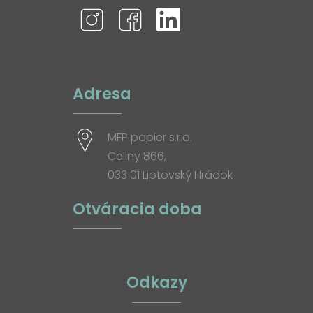
Adresa
MFP papier s.r.o.
Celiny 866,
033 01 Liptovský Hrádok
Otváracia doba
Odkazy