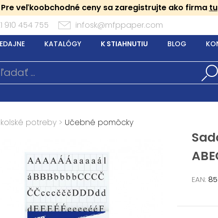
Pre veľkoobchodné ceny sa zaregistrujte ako firma
tu
1 910 454 755
infosk@mfppaper.com
EDAJNE
KATALÓGY
K STIAHNUTIU
BLOG
KO
Školské potreby
>
Učebné pomôcky
Sad
ABE
EAN:
85