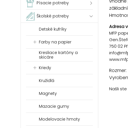
vhodné p
Písacie potreby
základní
Hmotnosť
Školské potreby
Adresa v
Detské kufríky
MFP paper
Gen.Štef
Farby na papier
750 02 P
info@mf
Kresliace kartóny a
skicáre
www.mfp
Kriedy
Rozmer:
Vyrobené
Kružidlá
Našli st
Magnety
Mazacie gumy
Modelovacie hmoty