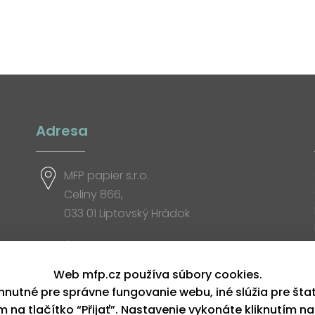
Adresa
MFP papier s.r.o.
Celiny 866,
033 01 Liptovský Hrádok
Otváracia doba
Web mfp.cz používa súbory cookies.
hnutné pre správne fungovanie webu, iné slúžia pre šta
ím na tlačítko “Přijať”. Nastavenie vykonáte kliknutím na