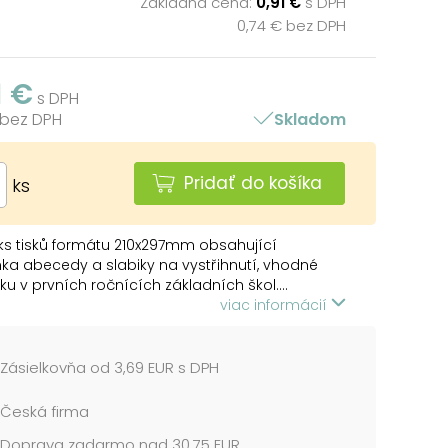
Základná cena:
0,91 €
s DPH
0,74 € bez DPH
1 €
s DPH
 bez DPH
Skladom
Pridať do košíka
ks
s tisků formátu 210x297mm obsahující
a abecedy a slabiky na vystřihnutí, vhodné
ku v prvních ročnících základních škol....
viac informácií
Zásielkovňa od 3,69 EUR s DPH
Česká firma
Doprava zadarmo nad 30,75 EUR