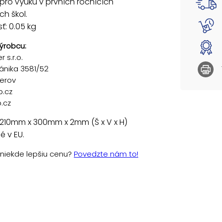
ro výuku v prvních ročnících
ch škol.
: 0.05 kg
ýrobcu:
 s.r.o.
ánika 3581/52
řerov
p.cz
.cz
 210mm x 300mm x 2mm (Š x V x H)
 v EU.
e niekde lepšiu cenu?
Povedzte nám to!