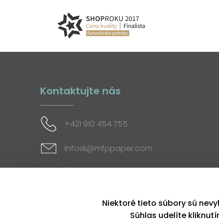
Kontaktujte nás
+421 910 454 755
infosk@mfppaper.com
Sociálne siete
Niektoré tieto súbory sú nevy
Súhlas udelíte kliknut