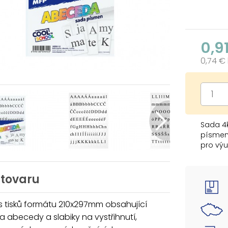
0,9
0,74 €
Sada 4k
písmenk
pro výu
 tovaru
s tisků formátu 210x297mm obsahující
 abecedy a slabiky na vystřihnutí,