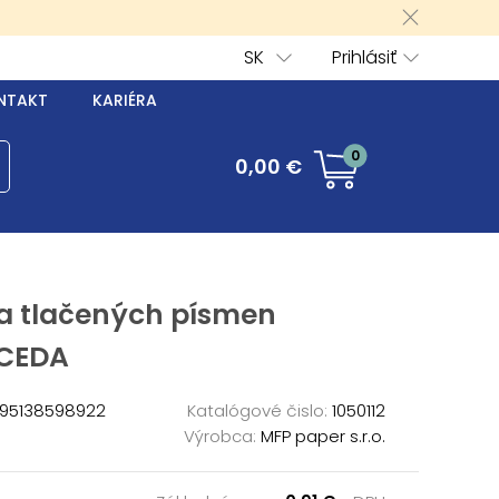
SK
Prihlásiť
NTAKT
KARIÉRA
0
0,00 €
a tlačených písmen
CEDA
95138598922
Katalógové čislo:
1050112
Výrobca:
MFP paper s.r.o.