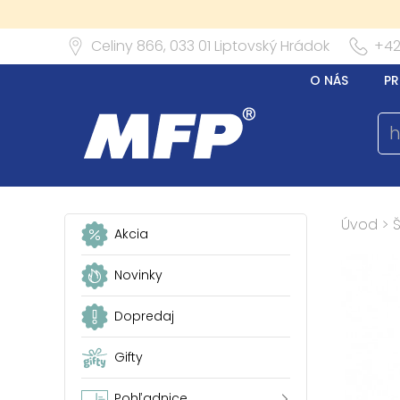
Celiny 866,
033 01
Liptovský Hrádok
+42
O NÁS
PR
Úvod
>
Akcia
Novinky
Dopredaj
Gifty
Pohľadnice