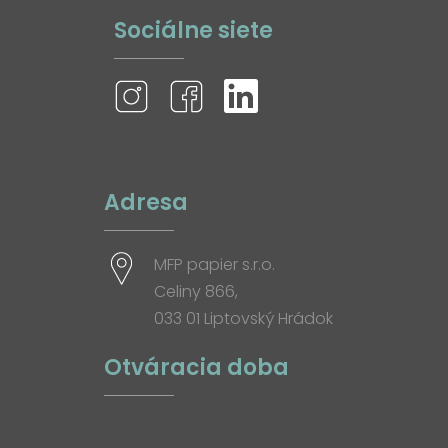
Sociálne siete
Adresa
MFP papier s.r.o.
Celiny 866,
033 01 Liptovský Hrádok
Otváracia doba