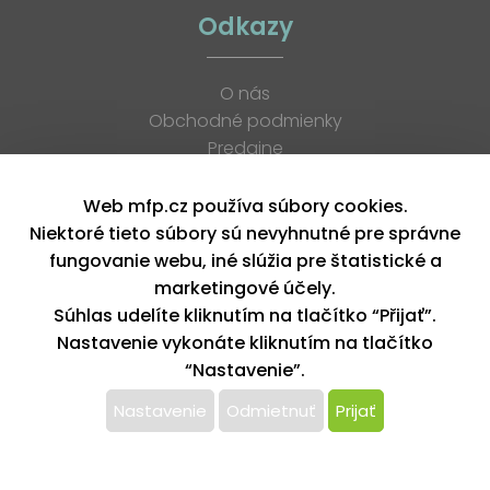
Odkazy
O nás
Obchodné podmienky
Predajne
Katalógy
K stiahnutiu
Web mfp.cz používa súbory cookies.
Blog
Niektoré tieto súbory sú nevyhnutné pre správne
Kontakt
fungovanie webu, iné slúžia pre štatistické a
Kariéra
marketingové účely.
XML feed
Súhlas udelíte kliknutím na tlačítko “Přijať”.
Nastavenie vykonáte kliknutím na tlačítko
“Nastavenie”.
Copyright © 2026, MFP paper s. r. o. | Všetky práva vyhradené
design by MFP
Nastavenie
Odmietnuť
Prijať
Tento web používa k poskytovaniu služieb,
personalizácií reklám a analýze návštevnosti súbory
cookie. Používaním tohto webu s tým súhlasíte.