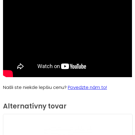
Našli ste niekde lepšiu cenu?
Povedzte nám to!
Alternatívny tovar