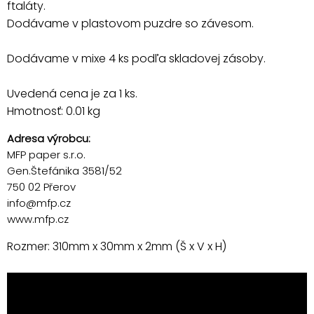
ftaláty.
Dodávame v plastovom puzdre so závesom.
Dodávame v mixe 4 ks podľa skladovej zásoby.
Uvedená cena je za 1 ks.
Hmotnosť: 0.01 kg
Adresa výrobcu:
MFP paper s.r.o.
Gen.Štefánika 3581/52
750 02 Přerov
info@mfp.cz
www.mfp.cz
Rozmer: 310mm x 30mm x 2mm (Š x V x H)