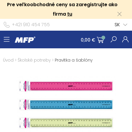
Pre veľkoobchodné ceny sa zaregistrujte ako
firma
tu
+421 910 454 755
SK
0,00 €
Úvod
>
Školské potreby
>
Pravítka a šablóny