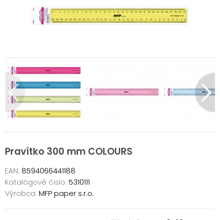
Pravítko 300 mm COLOURS
EAN:
8594066441188
Katalógové čislo:
5310111
Výrobca:
MFP paper s.r.o.