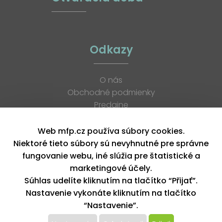
Odkazy
O nás
Obchodné podmienky
Predajne
Katalógy
K stiahnutiu
Web mfp.cz používa súbory cookies.
Blog
Niektoré tieto súbory sú nevyhnutné pre správne
Kontakt
fungovanie webu, iné slúžia pre štatistické a
Kariéra
marketingové účely.
XML feed
Súhlas udelíte kliknutím na tlačítko “Přijať”.
Nastavenie vykonáte kliknutím na tlačítko
“Nastavenie”.
Copyright © 2026, MFP paper s. r. o. | Všetky práva vyhradené
design by MFP