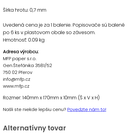
Šírka hrotu: 0,7 mm
Uvedená cena je za 1 balenie. Popisovače sú balené
po 6 ks v plastovom obale so závesom.
Hmotnosť: 0.09 kg
Adresa výrobcu:
MFP paper s.r.o.
Gen.Štefánika 3581/52
750 02 Přerov
info@mfp.cz
www.mfp.cz
Rozmer: 140mm x 170mm x 10mm (Š x V x H)
Našli ste niekde lepšiu cenu?
Povedzte nám to!
Alternatívny tovar