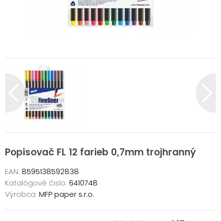
Popisovač FL 12 farieb 0,7mm trojhranný
EAN:
8595138592838
Katalógové čislo:
6410748
Výrobca:
MFP paper s.r.o.