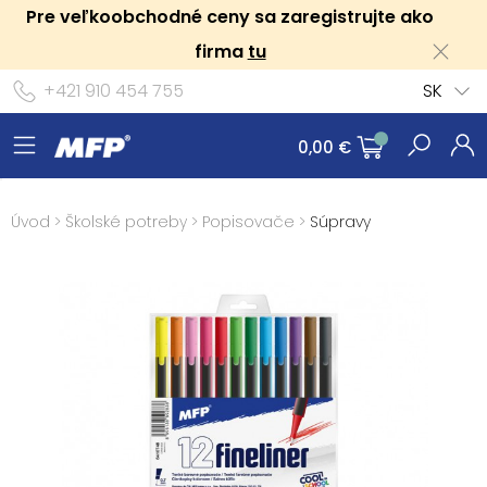
Pre veľkoobchodné ceny sa zaregistrujte ako
firma
tu
+421 910 454 755
SK
0,00 €
Úvod
>
Školské potreby
>
Popisovače
>
Súpravy