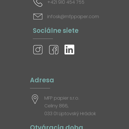
+421 910 454 755
infosk@mfppaper.com
Sociálne siete
Adresa
MFP papier s.r.o.
Celiny 866,
033 01 Liptovský Hrádok
Otváracia doba