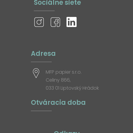
Sociálne siete
Adresa
MFP papier s.r.o.
Celiny 866,
033 01 Liptovský Hrádok
Otváracia doba