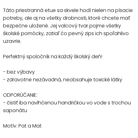
Táto priestranná etue sa skvele hodí nielen na písacie
potreby, ale aj na všetky drobnosti, ktoré chcete mať
bezpečne uložené. Jej valcový tvar pojme všetky
školské pomôcky, zatiaľ čo pevný zips ich spoľahlivo
uzavrie.
Perfektný spoločník na každý školský deň!
- bez výbavy
- zdravotne nezávadná, neobsahuje toxické látky
ODPORÚČANIE:
- čistiť iba navlhčenou handričkou vo vode s trochou
saponátu
Motív: Pat a Mat