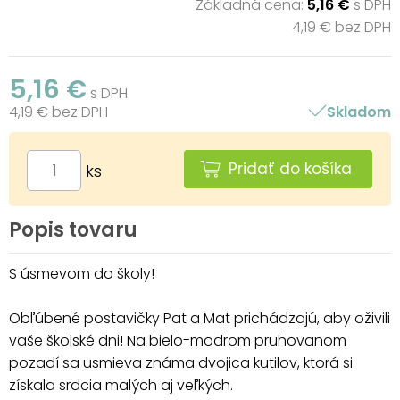
Základná cena:
5,16 €
s DPH
4,19 € bez DPH
5,16 €
s DPH
4,19 € bez DPH
Skladom
Pridať do košíka
ks
Popis tovaru
S úsmevom do školy!
Obľúbené postavičky Pat a Mat prichádzajú, aby oživili
vaše školské dni! Na bielo-modrom pruhovanom
pozadí sa usmieva známa dvojica kutilov, ktorá si
získala srdcia malých aj veľkých.