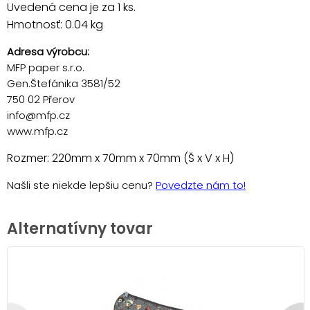
Uvedená cena je za 1 ks.
Hmotnosť: 0.04 kg
Adresa výrobcu:
MFP paper s.r.o.
Gen.Štefánika 3581/52
750 02 Přerov
info@mfp.cz
www.mfp.cz
Rozmer: 220mm x 70mm x 70mm (Š x V x H)
Našli ste niekde lepšiu cenu?
Povedzte nám to!
Alternatívny tovar