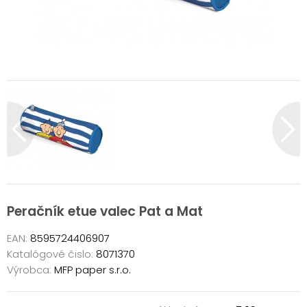
Peračník etue valec Pat a Mat
EAN:
8595724406907
Katalógové čislo:
8071370
Výrobca:
MFP paper s.r.o.