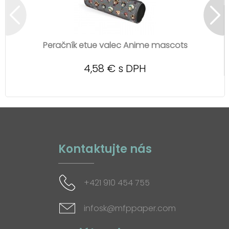
Peračník etue valec Anime mascots
4,58 € s DPH
Kontaktujte nás
+421 910 454 755
infosk@mfppaper.com