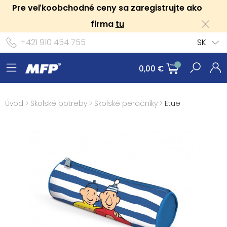
Pre veľkoobchodné ceny sa zaregistrujte ako
firma
tu
+421 910 454 755
SK
0,00 €
Úvod
>
Školské potreby
>
Školské peračníky
>
Etue