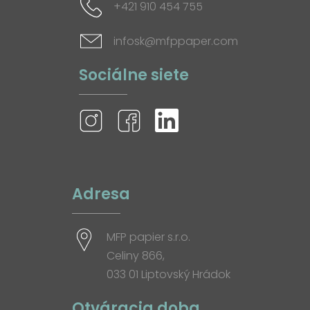
+421 910 454 755
infosk@mfppaper.com
Sociálne siete
Adresa
MFP papier s.r.o.
Celiny 866,
033 01 Liptovský Hrádok
Otváracia doba