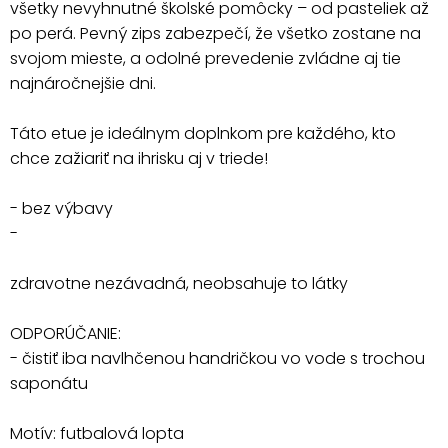
všetky nevyhnutné školské pomôcky – od pasteliek až
po perá. Pevný zips zabezpečí, že všetko zostane na
svojom mieste, a odolné prevedenie zvládne aj tie
najnáročnejšie dni.
Táto etue je ideálnym doplnkom pre každého, kto
chce zažiariť na ihrisku aj v triede!
- bez výbavy
-
zdravotne nezávadná, neobsahuje to látky
ODPORÚČANIE:
- čistiť iba navlhčenou handričkou vo vode s trochou
saponátu
Motív: futbalová lopta