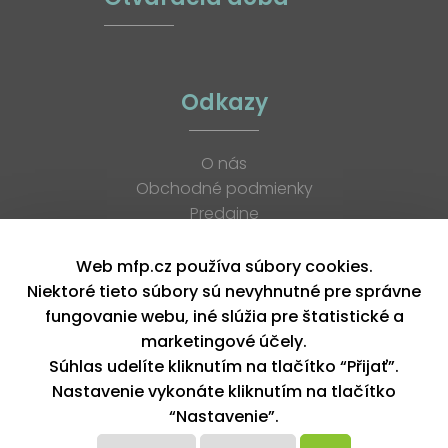
Odkazy
O nás
Obchodné podmienky
Predajne
Katalógy
K stiahnutiu
Web mfp.cz používa súbory cookies.
Blog
Niektoré tieto súbory sú nevyhnutné pre správne
Kontakt
fungovanie webu, iné slúžia pre štatistické a
Kariéra
marketingové účely.
XML feed
Súhlas udelíte kliknutím na tlačítko “Přijať”.
Nastavenie vykonáte kliknutím na tlačítko
“Nastavenie”.
Copyright © 2026, MFP paper s. r. o. | Všetky práva vyhradené
design by MFP