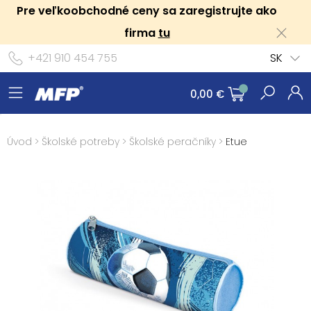
Pre veľkoobchodné ceny sa zaregistrujte ako
firma
tu
+421 910 454 755
SK
0,00 €
Úvod
>
Školské potreby
>
Školské peračníky
>
Etue