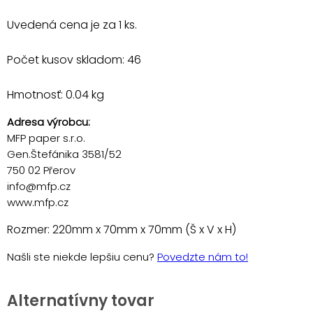
Uvedená cena je za 1 ks.
Počet kusov skladom: 46
Hmotnosť: 0.04 kg
Adresa výrobcu:
MFP paper s.r.o.
Gen.Štefánika 3581/52
750 02 Přerov
info@mfp.cz
www.mfp.cz
Rozmer: 220mm x 70mm x 70mm (Š x V x H)
Našli ste niekde lepšiu cenu?
Povedzte nám to!
Alternatívny tovar