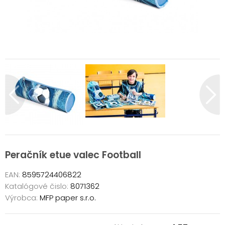
Peračník etue valec Football
EAN:
8595724406822
Katalógové čislo:
8071362
Výrobca:
MFP paper s.r.o.