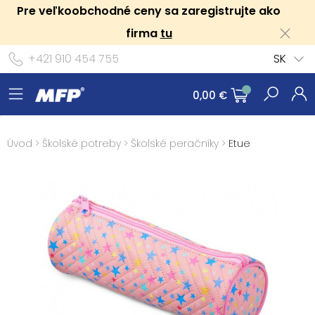
Pre veľkoobchodné ceny sa zaregistrujte ako
firma
tu
+421 910 454 755
SK
0,00 €
Úvod
>
Školské potreby
>
Školské peračníky
>
Etue