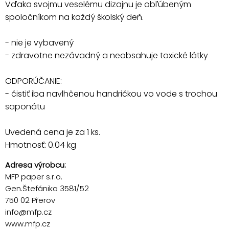
Vďaka svojmu veselému dizajnu je obľúbeným
spoločníkom na každý školský deň.
- nie je vybavený
- zdravotne nezávadný a neobsahuje toxické látky
ODPORÚČANIE:
- čistiť iba navlhčenou handričkou vo vode s trochou
saponátu
Uvedená cena je za 1 ks.
Hmotnosť: 0.04 kg
Adresa výrobcu:
MFP paper s.r.o.
Gen.Štefánika 3581/52
750 02 Přerov
info@mfp.cz
www.mfp.cz