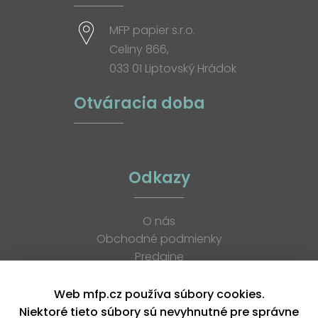
MFP papier s.r.o.
Celiny 866,
033 01 Liptovský Hrádok
Otváracia doba
Odkazy
O nás
Obchodné podmienky
Predajne
Katalógy
K stiahnutiu
Web mfp.cz používa súbory cookies.
Blog
Niektoré tieto súbory sú nevyhnutné pre správne