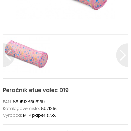
Peračník etue valec D19
EAN:
8595138505159
Katalógové čislo:
8071318
Výrobca:
MFP paper s.r.o.