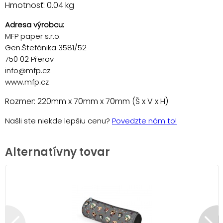
Hmotnosť: 0.04 kg
Adresa výrobcu:
MFP paper s.r.o.
Gen.Štefánika 3581/52
750 02 Přerov
info@mfp.cz
www.mfp.cz
Rozmer: 220mm x 70mm x 70mm (Š x V x H)
Našli ste niekde lepšiu cenu?
Povedzte nám to!
Alternatívny tovar