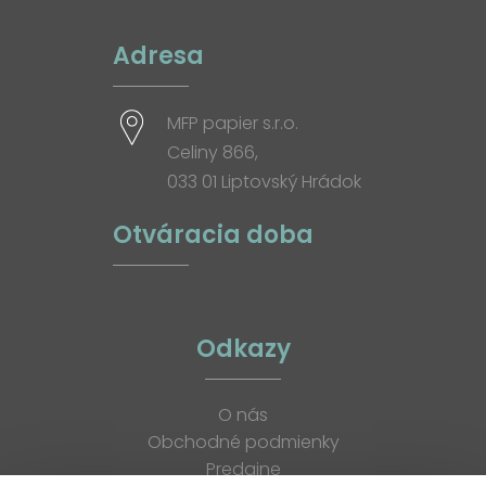
Adresa
MFP papier s.r.o.
Celiny 866,
033 01 Liptovský Hrádok
Otváracia doba
Odkazy
O nás
Obchodné podmienky
Predajne