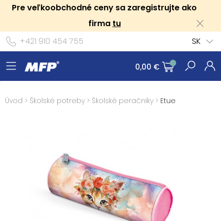
Pre veľkoobchodné ceny sa zaregistrujte ako
firma
tu
+421 910 454 755
SK
0,00 €
Úvod
>
Školské potreby
>
Školské peračníky
>
Etue