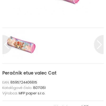
Peračník etue valec Cat
EAN:
8595724406815
Katalógové čislo:
8071361
Výrobca:
MFP paper s.r.o.