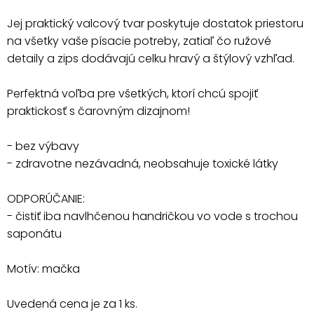
Jej praktický valcový tvar poskytuje dostatok priestoru
na všetky vaše písacie potreby, zatiaľ čo ružové
detaily a zips dodávajú celku hravý a štýlový vzhľad.
Perfektná voľba pre všetkých, ktorí chcú spojiť
praktickosť s čarovným dizajnom!
- bez výbavy
- zdravotne nezávadná, neobsahuje toxické látky
ODPORÚČANIE:
- čistiť iba navlhčenou handričkou vo vode s trochou
saponátu
Motív: mačka
Uvedená cena je za 1 ks.