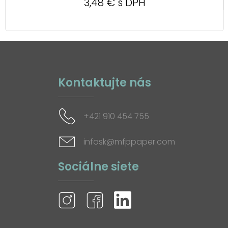
3,48 € s DPH
Kontaktujte nás
+421 910 454 755
infosk@mfppaper.com
Sociálne siete