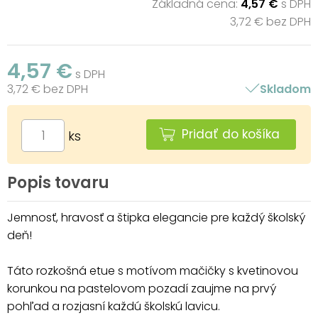
Základná cena:
4,57 €
s DPH
3,72 € bez DPH
4,57 €
s DPH
3,72 € bez DPH
Skladom
Pridať do košíka
ks
Popis tovaru
Jemnosť, hravosť a štipka elegancie pre každý školský
deň!
Táto rozkošná etue s motívom mačičky s kvetinovou
korunkou na pastelovom pozadí zaujme na prvý
pohľad a rozjasní každú školskú lavicu.