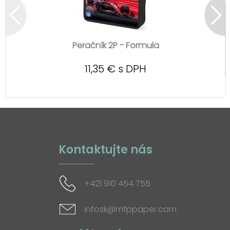
Peračník 2P - Formula
11,35 € s DPH
Kontaktujte nás
+421 910 454 755
infosk@mfppaper.com