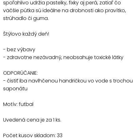
spoľahlivo udržia pastelky, fixky aj perá, zatiaľ čo
väčšie pútka sú ideálne na drobnosti ako pravítko,
strúhadlo či guma.
Štýlovo každý deň!
- bez výbavy
- zdravotne nezávadný, neobsahuje toxické látky
ODPORÚČANIE:
- čistiť iba navlhčenou handričkou vo vode s trochou
saponátu
Motív: futbal
Uvedená cena je za 1 ks.
Počet kusov skladom: 33