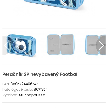
Peračník 2P nevybavený Football
EAN:
8595724406747
Katalógové čislo:
8071354
Výrobca:
MFP paper s.r.o.