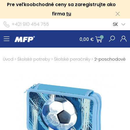
Pre veľkoobchodné ceny sa zaregistrujte ako
firma
tu
+421 910 454 755
SK
0,00 €
Úvod
>
Školské potreby
>
Školské peračníky
>
2-poschodové