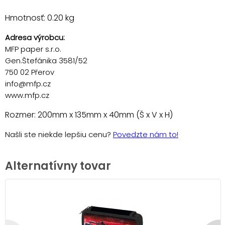
Hmotnosť: 0.20 kg
Adresa výrobcu:
MFP paper s.r.o.
Gen.Štefánika 3581/52
750 02 Přerov
info@mfp.cz
www.mfp.cz
Rozmer: 200mm x 135mm x 40mm (Š x V x H)
Našli ste niekde lepšiu cenu?
Povedzte nám to!
Alternatívny tovar