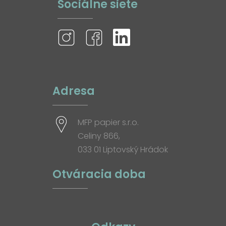
Sociálne siete
Adresa
MFP papier s.r.o.
Celiny 866,
033 01 Liptovský Hrádok
Otváracia doba