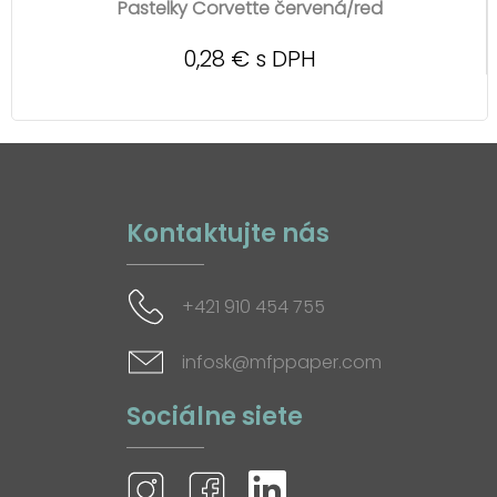
Pastelky Corvette červená/red
0,28 € s DPH
Kontaktujte nás
+421 910 454 755
infosk@mfppaper.com
Sociálne siete