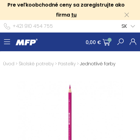
Pre veľkoobchodné ceny sa zaregistrujte ako
firma
tu
+421 910 454 755
SK
0,00 €
Úvod
>
Školské potreby
>
Pastelky
>
Jednotlivé farby