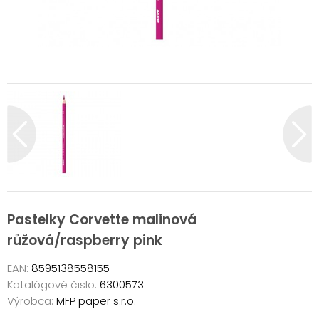
Pastelky Corvette malinová
růžová/raspberry pink
EAN:
8595138558155
Katalógové čislo:
6300573
Výrobca:
MFP paper s.r.o.