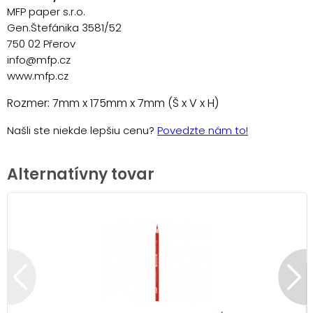
MFP paper s.r.o.
Gen.Štefánika 3581/52
750 02 Přerov
info@mfp.cz
www.mfp.cz
Rozmer: 7mm x 175mm x 7mm (Š x V x H)
Našli ste niekde lepšiu cenu?
Povedzte nám to!
Alternatívny tovar