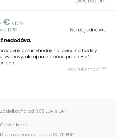
1,26 € bez DPH
4 €
s DPH
 bez DPH
Na objednávku
už nedodáva.
pracovný obrus vhodný na lavicu na hodiny
ej výchovy, ale aj na domáce práce – v 2
eniach.
viac informácií
NIE:
to hračka, nie je vhodná pre deti do 3 rokov.
ajte pod dozorom dospelej osoby. Obal
te z dosahu detí.
: 500 x 650 mm
Zásielkovňa od 3,69 EUR s DPH
me v mixe po 2 ks podľa skladových zásob.
Česká firma
cena je za 1 ks....
Doprava zadarmo nad 30,75 EUR