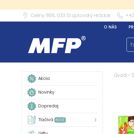
Celiny 866,
033 01
Liptovský Hrádok
+42
O NÁS
PR
Úvod
>
Akcia
Novinky
Dopredaj
Tlačivá
NOVÉ
Gifty