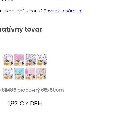
e niekde lepšiu cenu?
Povedzte nám to!
natívny tovar
 811485 pracovný 65x50cm
1,82 € s DPH