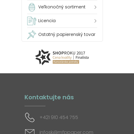
Veľkonočný sortiment
Licencia
Ostatný papierenský tovar
Kontaktujte nás
+421 910 454 755
infosk@mfppaper.com