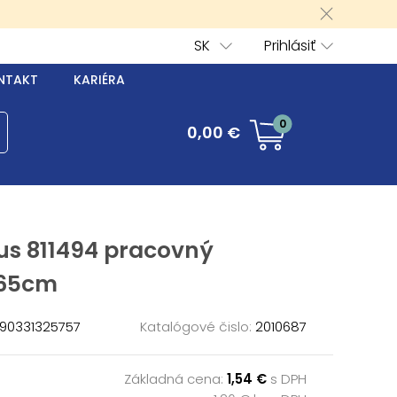
SK
Prihlásiť
NTAKT
KARIÉRA
0
0,00 €
us 811494 pracovný
65cm
90331325757
Katalógové čislo:
2010687
Základná cena:
1,54 €
s DPH