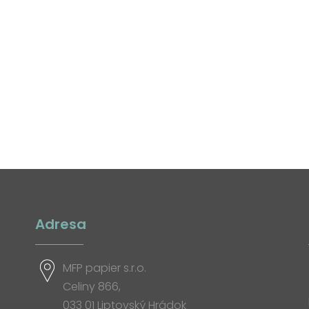
Adresa
MFP papier s.r.o.
Celiny 866,
033 01 Liptovský Hrádok