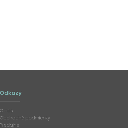
Odkazy
O nás
Obchodné podmienky
Predajne