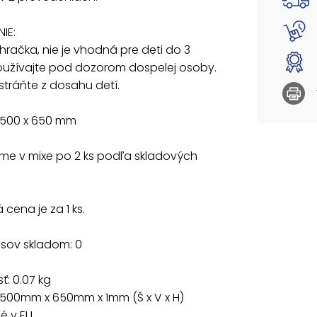
IE:
o hračka, nie je vhodná pre deti do 3
Používajte pod dozorom dospelej osoby.
tráňte z dosahu detí.
 500 x 650 mm
e v mixe po 2 ks podľa skladových
cena je za 1 ks.
usov skladom: 0
: 0.07 kg
 500mm x 650mm x 1mm (Š x V x H)
 v EU.