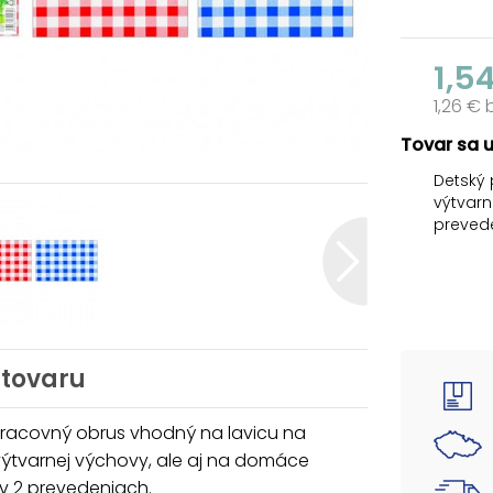
1,5
1,26 €
Tovar sa 
Detský 
výtvarn
preved
VAROVA
Nie je 
Použív
odstráň
 tovaru
Rozmer
Dodáva
pracovný obrus vhodný na lavicu na
výtvarnej výchovy, ale aj na domáce
Uvedená 
v 2 prevedeniach.