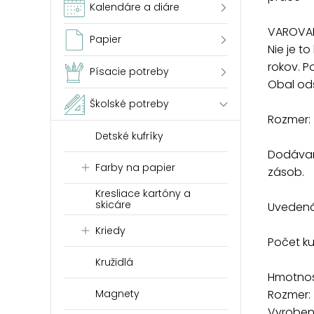
Kalendáre a diáre
VAROVAN
Papier
Nie je t
rokov. 
Písacie potreby
Obal ods
Školské potreby
Rozmer:
Detské kufríky
Dodávam
Farby na papier
zásob.
Kresliace kartóny a
skicáre
Uvedená 
Kriedy
Počet k
Kružidlá
Hmotnosť
Magnety
Rozmer:
Vyrobené