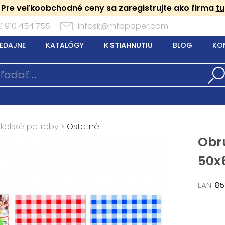
Pre veľkoobchodné ceny sa zaregistrujte ako firma
tu
1 910 454 755
infosk@mfppaper.com
EDAJNE
KATALÓGY
K STIAHNUTIU
BLOG
KO
Školské potreby
>
Ostatné
Obr
50x
EAN:
85