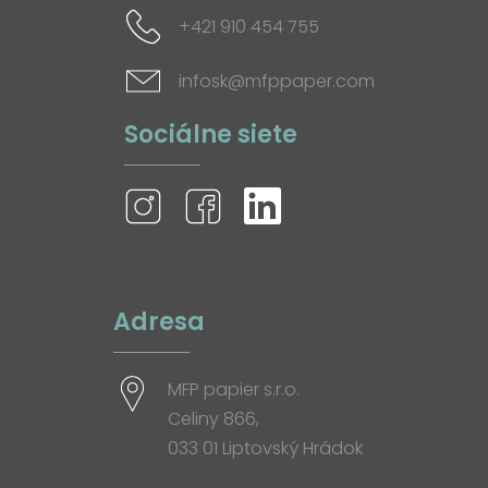
+421 910 454 755
infosk@mfppaper.com
Sociálne siete
Adresa
MFP papier s.r.o.
Celiny 866,
033 01 Liptovský Hrádok