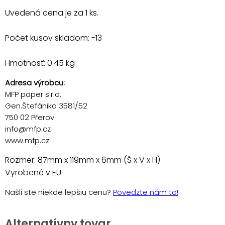
Uvedená cena je za 1 ks.
Počet kusov skladom: -13
Hmotnosť: 0.45 kg
Adresa výrobcu:
MFP paper s.r.o.
Gen.Štefánika 3581/52
750 02 Přerov
info@mfp.cz
www.mfp.cz
Rozmer: 87mm x 119mm x 6mm (Š x V x H)
Vyrobené v EU.
Našli ste niekde lepšiu cenu?
Povedzte nám to!
Alternatívny tovar