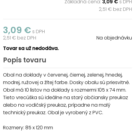
Základná cena:
3,09 €
s DPH
2,51 € bez DPH
3,09 €
s DPH
2,51 € bez DPH
Na objednávku
Tovar sa už nedodáva.
Popis tovaru
Obal na doklady v červenej, čiernej, zelenej, hnedej,
modrej, ružovej a žltej farbe. Dosky obalu sú priesvitné.
Obal má 10 listov na doklady s rozmermi 105 x 74 mm.
Tieto vrecúška sú ideálne na starý občiansky preukaz
alebo na vodičský preukaz, prípadne na malý
technický preukaz. Obal je vyrobený z PVC.
Rozmery: 85 x 120 mm