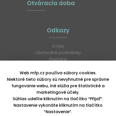
Otváracia doba
Odkazy
O nás
Obchodné podmienky
Predajne
Katalógy
K stiahnutiu
Web mfp.cz používa súbory cookies.
Blog
Niektoré tieto súbory sú nevyhnutné pre správne
Kontakt
fungovanie webu, iné slúžia pre štatistické a
Kariéra
marketingové účely.
XML feed
Súhlas udelíte kliknutím na tlačítko “Přijať”.
Nastavenie vykonáte kliknutím na tlačítko
“Nastavenie”.
Copyright © 2026, MFP paper s. r. o. | Všetky práva vyhradené