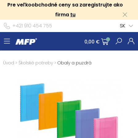
Pre veľkoobchodné ceny sa zaregistrujte ako
firma
tu
+421 910 454 755
SK
0,00 €
Úvod
>
Školské potreby
>
Obaly a puzdrá