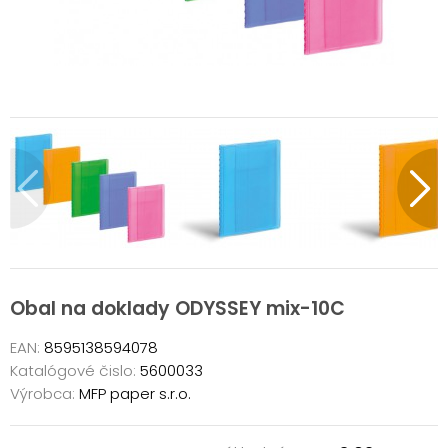
Obal na doklady ODYSSEY mix-10C
EAN:
8595138594078
Katalógové čislo:
5600033
Výrobca:
MFP paper s.r.o.