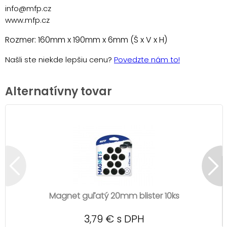
info@mfp.cz
www.mfp.cz
Rozmer: 160mm x 190mm x 6mm (Š x V x H)
Našli ste niekde lepšiu cenu?
Povedzte nám to!
Alternatívny tovar
Magnet guľatý 20mm blister 10ks
3,79 € s DPH