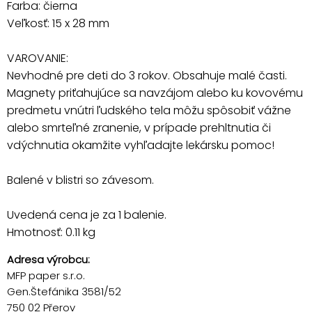
Farba: čierna
Veľkosť: 15 x 28 mm
VAROVANIE:
Nevhodné pre deti do 3 rokov. Obsahuje malé časti.
Magnety priťahujúce sa navzájom alebo ku kovovému
predmetu vnútri ľudského tela môžu spôsobiť vážne
alebo smrteľné zranenie, v prípade prehltnutia či
vdýchnutia okamžite vyhľadajte lekársku pomoc!
Balené v blistri so závesom.
Uvedená cena je za 1 balenie.
Hmotnosť: 0.11 kg
Adresa výrobcu:
MFP paper s.r.o.
Gen.Štefánika 3581/52
750 02 Přerov