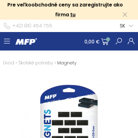
Pre veľkoobchodné ceny sa zaregistrujte ako
firma
tu
+421 910 454 755
SK
0,00 €
Úvod
>
Školské potreby
>
Magnety