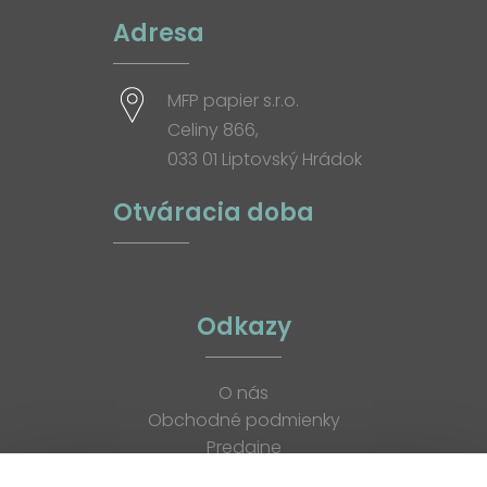
Adresa
MFP papier s.r.o.
Celiny 866,
033 01 Liptovský Hrádok
Otváracia doba
Odkazy
O nás
Obchodné podmienky
Predajne
Katalógy