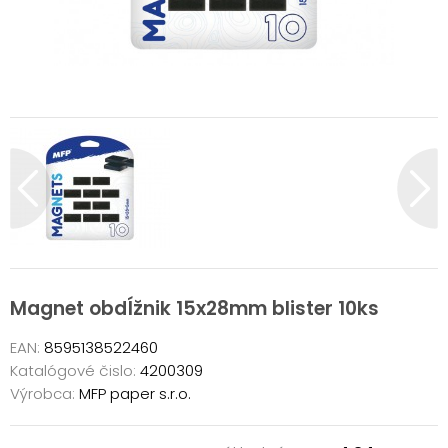
Magnet obdĺžnik 15x28mm blister 10ks
EAN:
8595138522460
Katalógové čislo:
4200309
Výrobca:
MFP paper s.r.o.