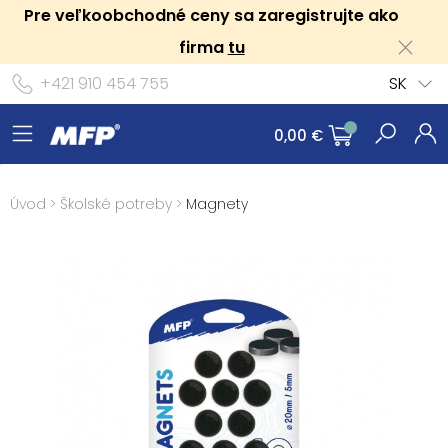
Pre veľkoobchodné ceny sa zaregistrujte ako
firma
tu
+421 910 454 755
SK
0,00 €
Úvod
>
Školské potreby
>
Magnety