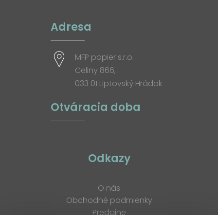
Adresa
MFP papier s.r.o.
Celiny 866,
033 01 Liptovský Hrádok
Otváracia doba
Odkazy
O nás
Obchodné podmienky
Predajne