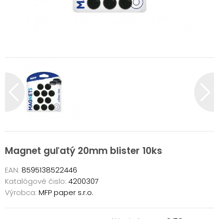
Magnet guľatý 20mm blister 10ks
EAN:
8595138522446
Katalógové čislo:
4200307
Výrobca:
MFP paper s.r.o.