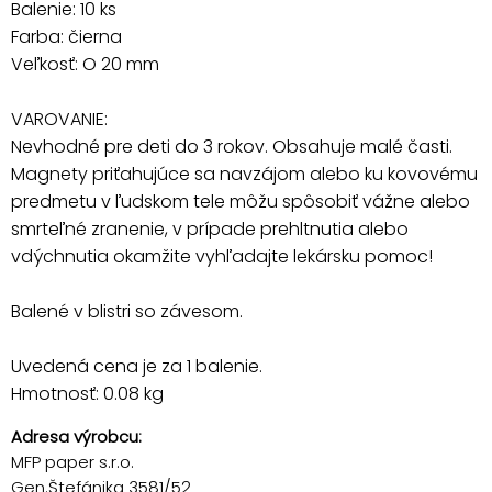
Balenie: 10 ks
Farba: čierna
Veľkosť: O 20 mm
VAROVANIE:
Nevhodné pre deti do 3 rokov. Obsahuje malé časti.
Magnety priťahujúce sa navzájom alebo ku kovovému
predmetu v ľudskom tele môžu spôsobiť vážne alebo
smrteľné zranenie, v prípade prehltnutia alebo
vdýchnutia okamžite vyhľadajte lekársku pomoc!
Balené v blistri so závesom.
Uvedená cena je za 1 balenie.
Hmotnosť: 0.08 kg
Adresa výrobcu:
MFP paper s.r.o.
Gen.Štefánika 3581/52