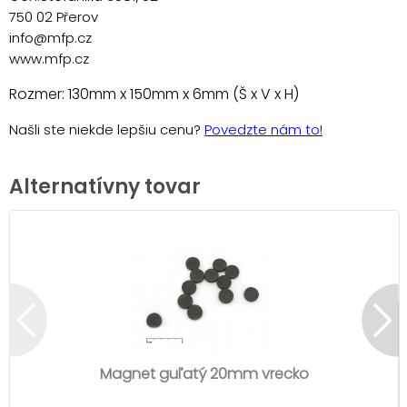
750 02 Přerov
info@mfp.cz
www.mfp.cz
Rozmer: 130mm x 150mm x 6mm (Š x V x H)
Našli ste niekde lepšiu cenu?
Povedzte nám to!
Alternatívny tovar
Magnet guľatý 20mm vrecko