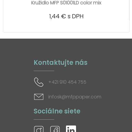
Kružidlo MFP S01001LD color mix
1,44 € s DPH
Kontaktujte nás
+421 910 454 755
infosk@mfppaper.com
Sociálne siete