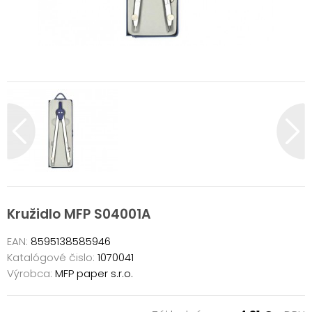
Kružidlo MFP S04001A
EAN:
8595138585946
Katalógové čislo:
1070041
Výrobca:
MFP paper s.r.o.