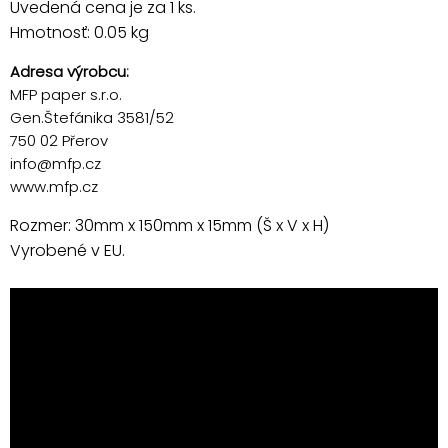
Uvedená cena je za 1 ks.
Hmotnosť: 0.05 kg
Adresa výrobcu:
MFP paper s.r.o.
Gen.Štefánika 3581/52
750 02 Přerov
info@mfp.cz
www.mfp.cz
Rozmer: 30mm x 150mm x 15mm (Š x V x H)
Vyrobené v EU.