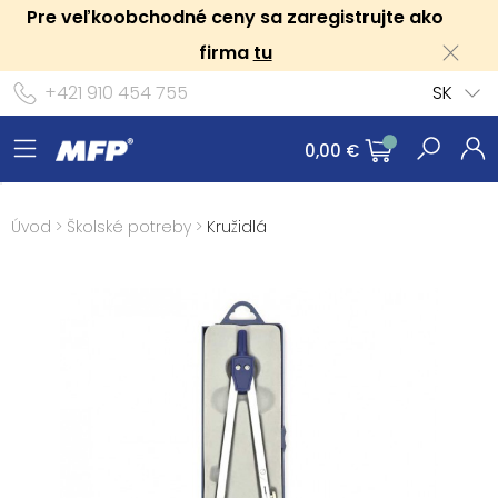
Pre veľkoobchodné ceny sa zaregistrujte ako
firma
tu
+421 910 454 755
SK
0,00 €
Úvod
>
Školské potreby
>
Kružidlá