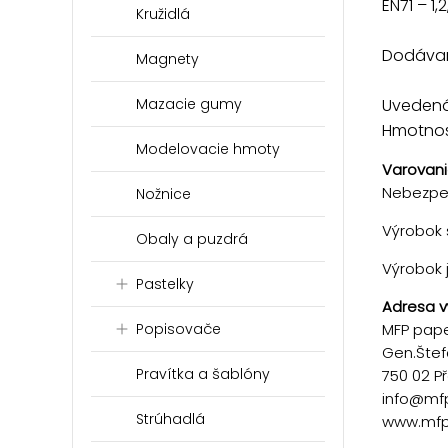
EN71 – 1,2
Kružidlá
Dodávam
Magnety
Uvedená 
Mazacie gumy
Hmotnosť
Modelovacie hmoty
Varovani
Nebezpeč
Nožnice
Výrobok s
Obaly a puzdrá
Výrobok 
Pastelky
Adresa v
MFP paper
Popisovače
Gen.Štef
Pravítka a šablóny
750 02 P
info@mf
Strúhadlá
www.mfp