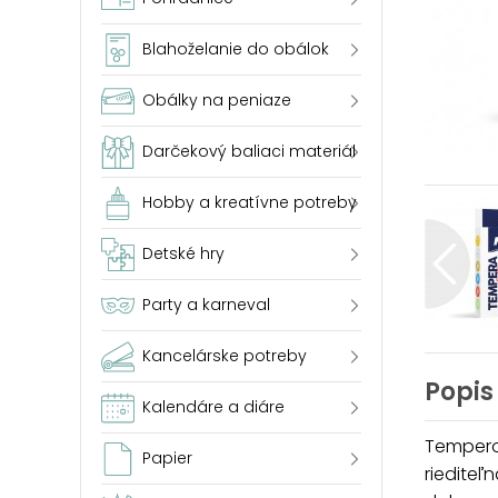
Blahoželanie do obálok
Obálky na peniaze
Darčekový baliaci materiál
Hobby a kreatívne potreby
Detské hry
Party a karneval
Kancelárske potreby
Popis
Kalendáre a diáre
Temperov
Papier
riediteľ