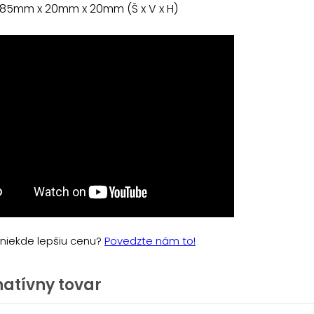
 85mm x 20mm x 20mm (Š x V x H)
e niekde lepšiu cenu?
Povedzte nám to!
natívny tovar