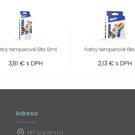
rby temperové 12ks 12ml
Farby temperové 6ks
3,81 € s DPH
2,13 € s DPH
Adresa
MFP papier s.r.o.