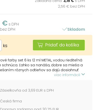
Základná cena:
3,15 €
s DPH
2,56 € bez DPH
5 €
s DPH
 bez DPH
Skladom
Pridať do košíka
ks
vé farby set 6 ks 12 ml METAL, vodou riediteľná
e schnúca. Ľahko sa nanáša, dobre sa mieša a
Miešaním rôznych odtieňov sa dajú dosiahnuť
škály farieb. Je vhodná na keramiku, sklo, drevo,
viac informácií
 kov plasty a pod. Použitie je rôznorodé.
 toxické látky
Zásielkovňa od 3,69 EUR s DPH
tie ako pre školské účely, tak aj ako hobby
ry sú v hliníkovej tube
Česká firma
Doprava zadarmo nad 30,75 EUR
 OBSAHUJE: