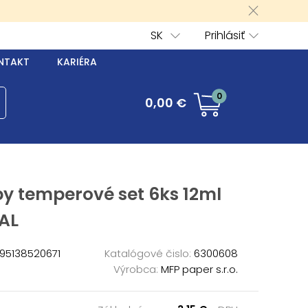
SK
Prihlásiť
NTAKT
KARIÉRA
0
0,00 €
y temperové set 6ks 12ml
AL
95138520671
Katalógové čislo:
6300608
Výrobca:
MFP paper s.r.o.