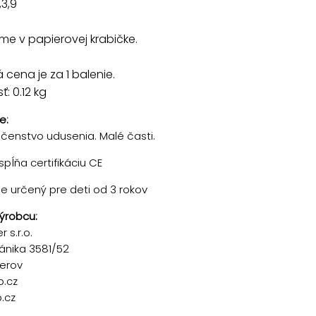
,3,9
e v papierovej krabičke.
cena je za 1 balenie.
: 0.12 kg
e:
enstvo udusenia. Malé časti.
pĺňa certifikáciu CE
je určený pre deti od 3 rokov
ýrobcu:
 s.r.o.
ánika 3581/52
řerov
p.cz
.cz