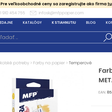
Pre veľkoobchodné ceny sa zaregistrujte ako firma
tu
1 910 454 755
infosk@mfppaper.com
EDAJNE
KATALÓGY
K STIAHNUTIU
BLOG
KO
Školské potreby
>
Farby na papier
>
Temperové
Farb
MET
EAN:
85