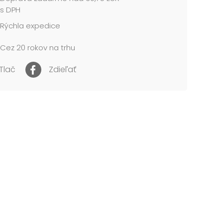
farieb (zlatá, strieborná, medená, modrá, červená,
s DPH
Rýchla expedice
arby v jednej tube: 12 ml
Cez 20 rokov na trhu
NIE:
né pre deti do 3 rokov. Nebezpečenstvo
Tlač
Zdieľať
utia malých častí.
2,3,9
me v papierovej krabičke.
 cena je za 1 balenie....