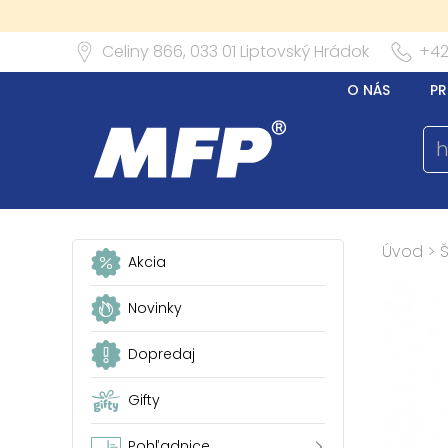
Celiny 866,
033 01
Liptovský Hrádok
+42
O NÁS
PR
Úvod
>
Akcia
Novinky
Dopredaj
Gifty
Pohľadnice