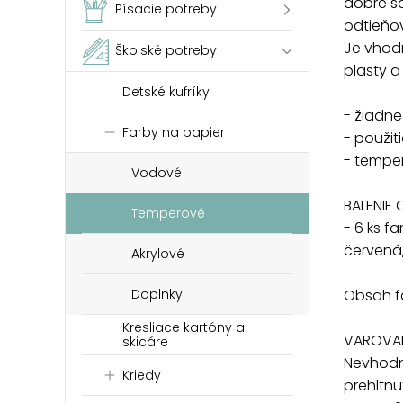
dobre sa
Písacie potreby
odtieňov
Je vhodn
Školské potreby
plasty a
Detské kufríky
- žiadne
Farby na papier
- použit
- temper
Vodové
BALENIE 
Temperové
- 6 ks f
červená,
Akrylové
Obsah fa
Doplnky
Kresliace kartóny a
VAROVAN
skicáre
Nevhodn
Kriedy
prehltnu