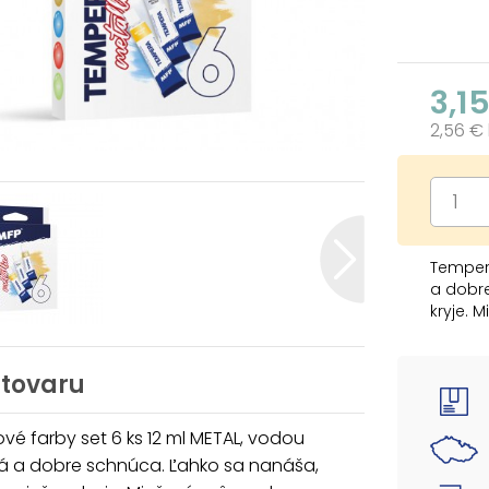
3,1
2,56 €
Tempero
a dobr
kryje. 
široké 
papier,
 tovaru
- žiadne
- použi
é farby set 6 ks 12 ml METAL, vodou
- tempe
ná a dobre schnúca. Ľahko sa nanáša,
BALENIE