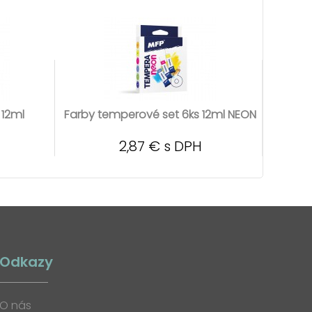
 12ml
Farby temperové set 6ks 12ml NEON
2,87 € s DPH
Odkazy
O nás