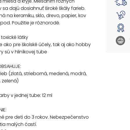
 mieša a kryje. Miešaním rôznych
- 6 ks 
 sa dajú dosiahnuť široké škály farieb.
zelená)
á na keramiku, sklo, drevo, papier, kov
 pod. Použitie je rôznorodé.
Obsah f
VAROVA
 toxické látky
Nevhod
ie ako pre školské účely, tak aj ako hobby
prehltn
y sú v hliníkovej tube
EN71 – 1,
Dodáva
OBSAHUJE:
arieb (zlatá, strieborná, medená, modrá,
Uvedená
 zelená)
rby v jednej tube: 12 ml
IE:
é pre deti do 3 rokov. Nebezpečenstvo
tia malých častí.