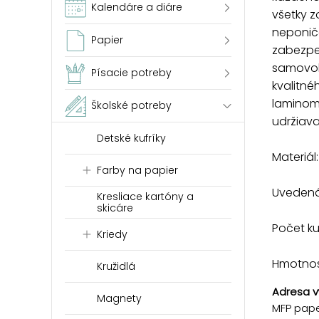
Kalendáre a diáre
všetky 
neponiče
Papier
zabezpe
samovoľ
Písacie potreby
kvalitn
laminom
Školské potreby
udržiava
Detské kufríky
Materiál
Farby na papier
Uvedená 
Kresliace kartóny a
skicáre
Počet ku
Kriedy
Hmotnosť
Kružidlá
Adresa v
Magnety
MFP paper