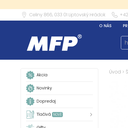
Celiny 866,
033 01
Liptovský Hrádok
+42
O NÁS
PR
Úvod
>
Akcia
Novinky
Dopredaj
Tlačivá
NOVÉ
Gifty