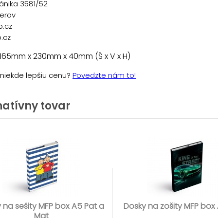
ánika 3581/52
řerov
p.cz
.cz
 165mm x 230mm x 40mm (Š x V x H)
e niekde lepšiu cenu?
Povedzte nám to!
natívny tovar
 na sešity MFP box A5 Pat a
Dosky na zošity MFP box
Mat