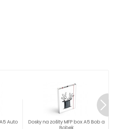
 A5 Auto
Dosky na zošity MFP box A5 Bob a
Dosky 
Bobek