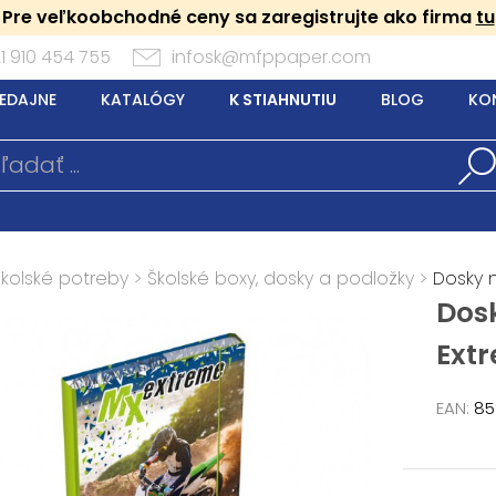
Pre veľkoobchodné ceny sa zaregistrujte ako firma
tu
1 910 454 755
infosk@mfppaper.com
EDAJNE
KATALÓGY
K STIAHNUTIU
BLOG
KO
Školské potreby
>
Školské boxy, dosky a podložky
>
Dosky n
Dosk
Ext
EAN:
85