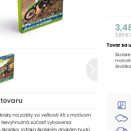
3,4
2,83 €
Tovar sa 
Školské
motork
školáka
učebni
zošity
samovoľ
kvalitn
laminom
 tovaru
Materiá
dosky na zošity vo veľkosti A5 s motívom
Uvedená 
. Nevyhnutná súčasť vybavenia
 školáka. Vďaka školským doskám budú