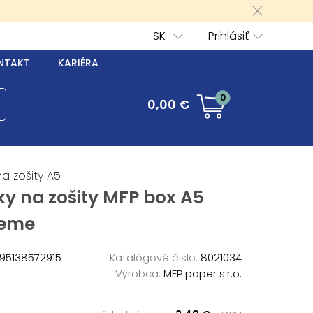
SK
Prihlásiť
NTAKT
KARIÉRA
0
0,00 €
a zošity A5
y na zošity MFP box A5
reme
95138572915
Katalógové čislo:
8021034
Výrobca:
MFP paper s.r.o.