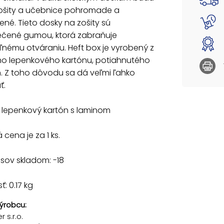
zošity a učebnice pohromade a
né. Tieto dosky na zošity sú
čené gumou, ktorá zabraňuje
nému otváraniu. Heft box je vyrobený z
ého lepenkového kartónu, potiahnutého
. Z toho dôvodu sa dá veľmi ľahko
ť.
: lepenkový kartón s laminom
cena je za 1 ks.
sov skladom: -18
: 0.17 kg
ýrobcu:
 s.r.o.