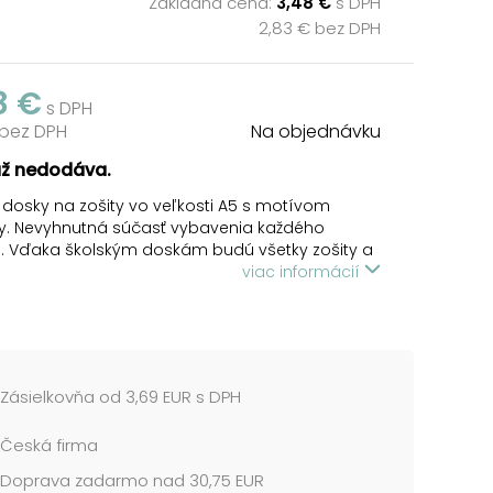
Základná cena:
3,48 €
s DPH
2,83 € bez DPH
8 €
s DPH
 bez DPH
Na objednávku
už nedodáva.
 dosky na zošity vo veľkosti A5 s motívom
y. Nevyhnutná súčasť vybavenia každého
. Vďaka školským doskám budú všetky zošity a
ce pohromade a neponičené. Tieto dosky na
viac informácií
 sú zabezpečené gumou, ktorá zabraňuje
nému otváraniu. Heft box je vyrobený z
ého lepenkového kartónu, potiahnutého
. Z toho dôvodu sa dá veľmi ľahko udržiavať.
Zásielkovňa od 3,69 EUR s DPH
l: lepenkový kartón s laminom
Česká firma
cena je za 1 ks....
Doprava zadarmo nad 30,75 EUR