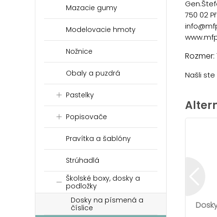
Gen.Štef
Mazacie gumy
750 02 P
info@mf
Modelovacie hmoty
www.mfp
Nožnice
Rozmer:
Obaly a puzdrá
Našli st
Pastelky
Alter
Popisovače
Pravítka a šablóny
Strúhadlá
Školské boxy, dosky a
podložky
Dosky na písmená a
Dosky
číslice