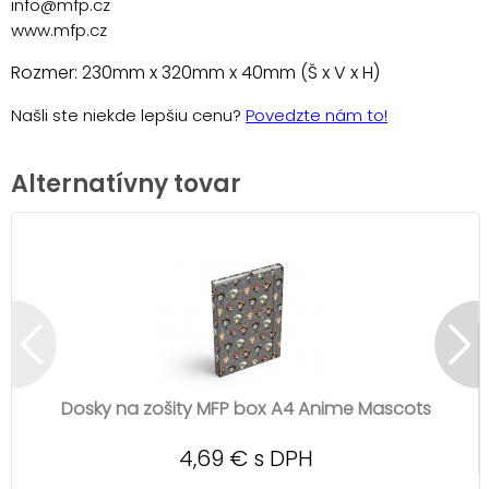
info@mfp.cz
www.mfp.cz
Rozmer: 230mm x 320mm x 40mm (Š x V x H)
Našli ste niekde lepšiu cenu?
Povedzte nám to!
Alternatívny tovar
Dosky na zošity MFP box A4 Anime Mascots
4,69 € s DPH