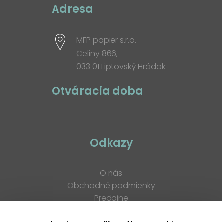
Adresa
MFP papier s.r.o.
Celiny 866,
033 01 Liptovský Hrádok
Otváracia doba
Odkazy
O nás
Obchodné podmienky
Predajne
Katalógy