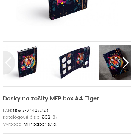
Dosky na zošity MFP box A4 Tiger
EAN:
8595724407553
Katalógové čislo:
8021107
Výrobca:
MFP paper s.r.o.