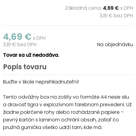
Základná cena:
4,69 €
s DPH
3,81 € bez DPH
4,69 €
s DPH
3,81 € bez DPH
Na objednávku
Tovar sa už nedodáva.
Popis tovaru
Buďte v škole neprehliadnuteľní!
Tento odvážny box na zošity vo formáte A4 nesie silu
a dravosť tigra v explozívnom farebnom prevedení. Už
žiadne pokrčené rohy alebo rozhádzané papiere –
pevný kartón s laminom ochráni obsah, zatiaľ čo
pružná gumička všetko udrží tam, kde má.