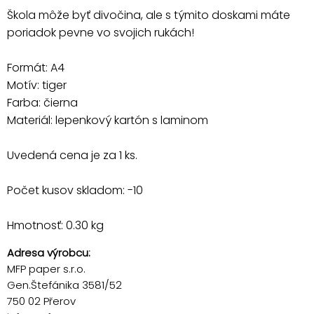
Škola môže byť divočina, ale s týmito doskami máte
poriadok pevne vo svojich rukách!
Formát: A4
Motív: tiger
Farba: čierna
Materiál: lepenkový kartón s laminom
Uvedená cena je za 1 ks.
Počet kusov skladom: -10
Hmotnosť: 0.30 kg
Adresa výrobcu:
MFP paper s.r.o.
Gen.Štefánika 3581/52
750 02 Přerov