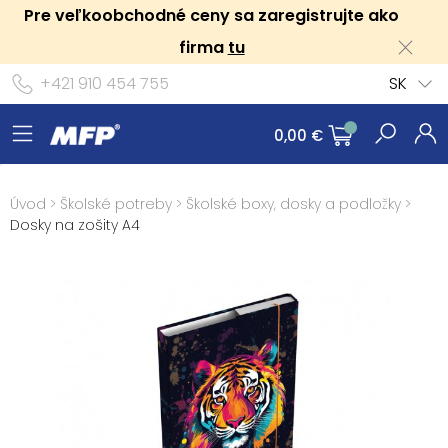
Pre veľkoobchodné ceny sa zaregistrujte ako
firma
tu
+421 910 454 755
SK
0,00 €
Úvod
>
Školské potreby
>
Školské boxy, dosky a podložky
>
Dosky na zošity A4