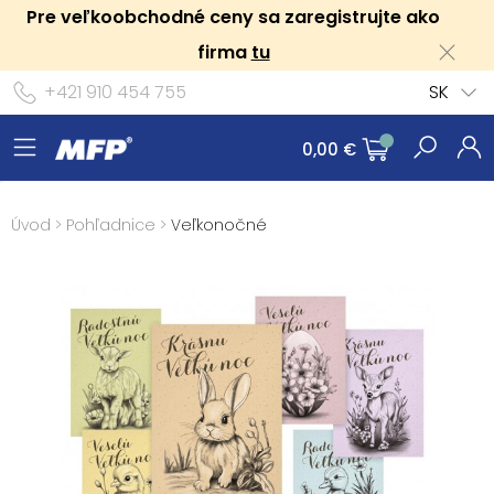
Pre veľkoobchodné ceny sa zaregistrujte ako
firma
tu
+421 910 454 755
SK
0,00 €
Úvod
>
Pohľadnice
>
Veľkonočné