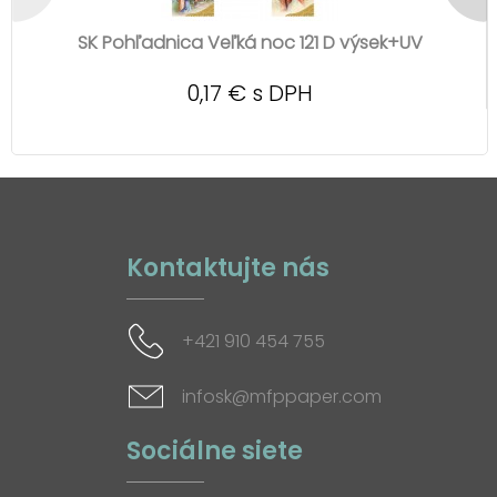
SK Pohľadnica Veľká noc 121 D výsek+UV
0,17 € s DPH
Kontaktujte nás
+421 910 454 755
infosk@mfppaper.com
Sociálne siete