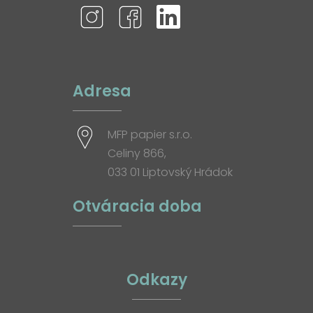
Adresa
MFP papier s.r.o.
Celiny 866,
033 01 Liptovský Hrádok
Otváracia doba
Odkazy