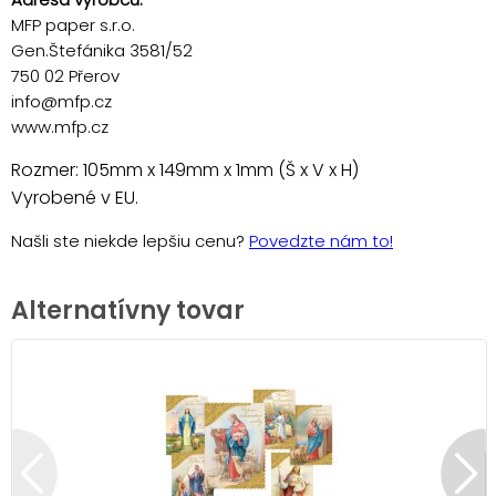
MFP paper s.r.o.
Gen.Štefánika 3581/52
750 02 Přerov
info@mfp.cz
www.mfp.cz
Rozmer: 105mm x 149mm x 1mm (Š x V x H)
Vyrobené v EU.
Našli ste niekde lepšiu cenu?
Povedzte nám to!
Alternatívny tovar