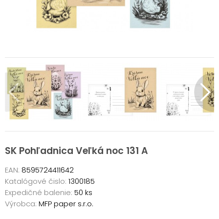
SK Pohľadnica Veľká noc 131 A
EAN:
8595724411642
Katalógové čislo:
1300185
Expedičné balenie:
50 ks
Výrobca:
MFP paper s.r.o.