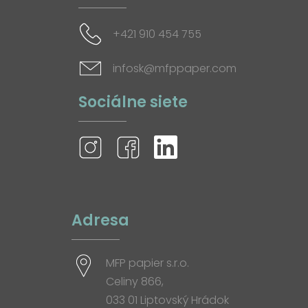
+421 910 454 755
infosk@mfppaper.com
Sociálne siete
Adresa
MFP papier s.r.o.
Celiny 866,
033 01 Liptovský Hrádok