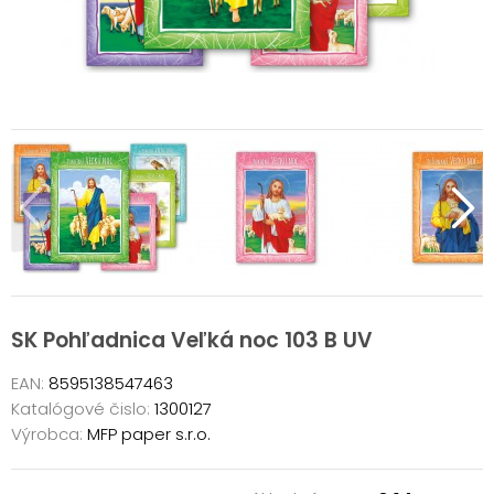
SK Pohľadnica Veľká noc 103 B UV
EAN:
8595138547463
Katalógové čislo:
1300127
Výrobca:
MFP paper s.r.o.