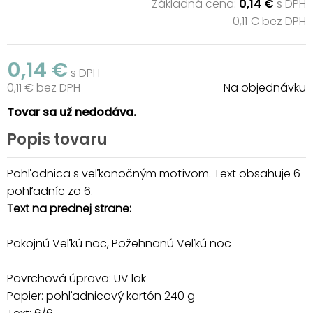
Základná cena:
0,14 €
s DPH
0,11 € bez DPH
0,14 €
s DPH
0,11 € bez DPH
Na objednávku
Tovar sa už nedodáva.
Popis tovaru
Pohľadnica s veľkonočným motívom. Text obsahuje 6
pohľadníc zo 6.
Text na prednej strane:
Pokojnú Veľkú noc, Požehnanú Veľkú noc
Povrchová úprava: UV lak
Papier: pohľadnicový kartón 240 g