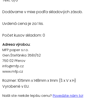
Text: 6/6
Dodávame v mixe podľa skladových zásob.
Uvdená cena je za 1 ks.
Počet kusov skladom: 0
Adresa výrobcu:
MFP paper s.r.o.
Gen.Štefánika 3581/52
750 02 Přerov
info@mfp.cz
www.mfp.cz
Rozmer: 105mm x 148mm x 1mm (Š x V x H)
Vyrobené v EU.
Našli ste niekde lepšiu cenu?
Povedzte nám to!