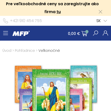
Pre veľkoobchodné ceny sa zaregistrujte ako
firma
tu
+421 910 454 755
SK
0,00 €
Úvod
>
Pohľadnice
>
Veľkonočné