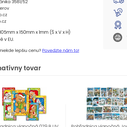
ánika 3581/52
řerov
p.cz
.cz
105mm x 150mm x 1mm (Š x V x H)
 v EU.
e niekde lepšiu cenu?
Povedzte nám to!
natívny tovar
adnica vianočná 079 B UV
Pohľadnica vianočná Jo