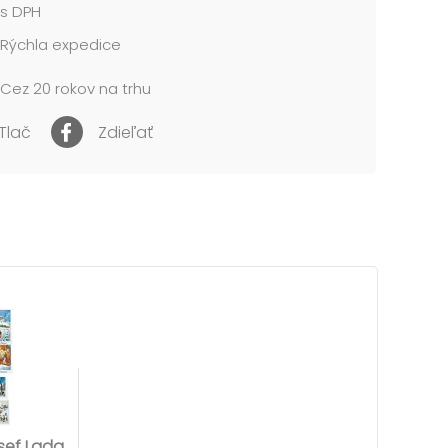
s DPH
Rýchla expedice
Cez 20 rokov na trhu
Tlač
Zdieľať
sef Lada