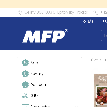
Celiny 866,
033 01
Liptovský Hrádok
+42
O NÁS
PR
Úvod
>
Akcia
Novinky
Dopredaj
Gifty
Pohľadnice