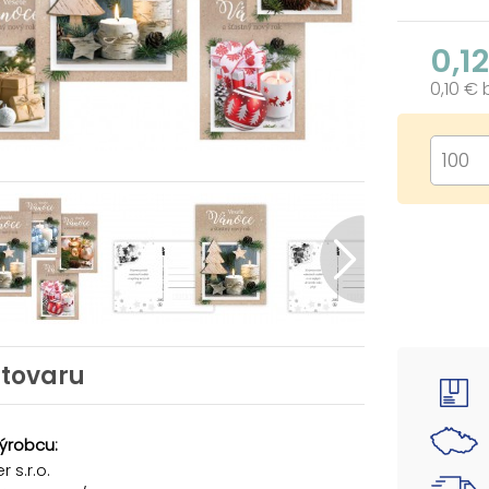
0,1
0,10 €
 tovaru
ýrobcu:
 s.r.o.