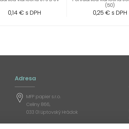
(50)
0,14 € s DPH
0,25 € s DPH
Adresa
MFP papier s.r.o.
Celiny 866,
033 01 Liptovský Hrádok
Otváracia doba