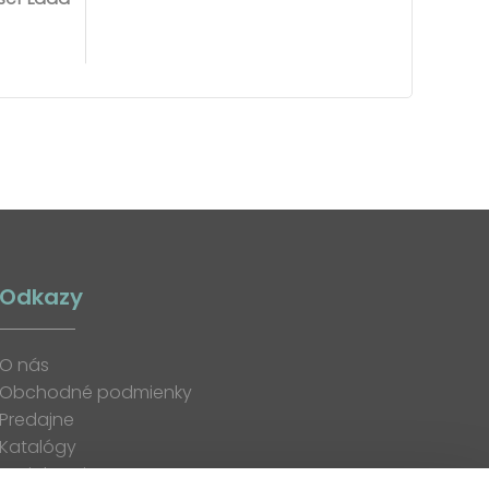
Odkazy
O nás
Obchodné podmienky
Predajne
Katalógy
K stiahnutiu