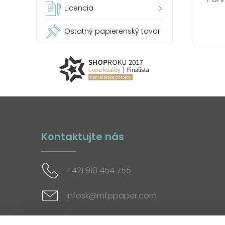
Licencia
Ostatný papierenský tovar
Kontaktujte nás
+421 910 454 755
infosk@mfppaper.com
Sociálne siete