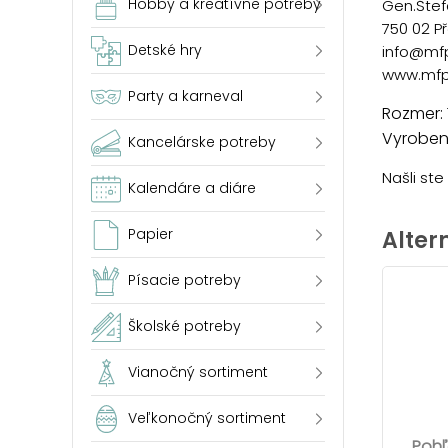
Hobby a kreatívne potreby
Gen.Štef
750 02 P
Detské hry
info@mf
www.mfp
Party a karneval
Rozmer: 
Vyrobené
Kancelárske potreby
Našli st
Kalendáre a diáre
Papier
Alter
Písacie potreby
Školské potreby
Vianočný sortiment
Veľkonočný sortiment
Pohľ