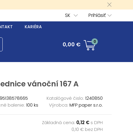
SK
Prihlásiť
NTAKT
KARIÉRA
0
0,00 €
ednice vánoční 167 A
95138578665
Katalógové čislo:
1240850
né balenie:
100 ks
Výrobca:
MFP paper s.r.o.
Základná cena:
0,12 €
s DPH
0,10 € bez DPH