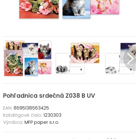
Pohľadnica srdečná Z038 B UV
EAN:
8595138563425
Katalógové čislo:
1230303
Výrobca:
MFP paper s.r.o.