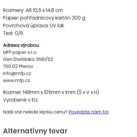
Rozmery: A6 10,5 x 14,8 cm
Papier: pohľadnicový kartón 300 g
Povrchová úprava: UV lak
Text: 0/6
Adresa výrobcu:
MFP paper s.r.o.
Gen.Štefánika 3581/52
750 02 Přerov
info@mfp.cz
www.mfp.cz
Rozmer: 148mm x 105mm x 1mm (Š x V x H)
Vyrobené v EU.
Našli ste niekde lepšiu cenu?
Povedzte nám to!
Alternatívny tovar