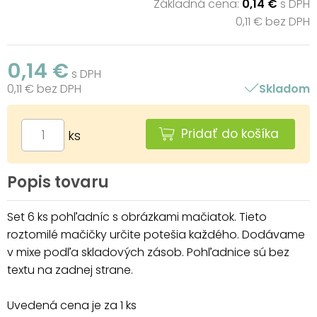
Základná cena:
0,14 €
s DPH
0,11 € bez DPH
0,14 €
s DPH
0,11 € bez DPH
Skladom
Pridať do košíka
ks
Popis tovaru
Set 6 ks pohľadníc s obrázkami mačiatok. Tieto
roztomilé mačičky určite potešia každého. Dodávame
v mixe podľa skladových zásob. Pohľadnice sú bez
textu na zadnej strane.
Uvedená cena je za 1 ks