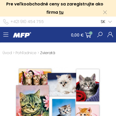
Pre veľkoobchodné ceny sa zaregistrujte ako
firma
tu
+421 910 454 755
SK
0,00 €
Úvod
>
Pohľadnice
>
Zvieratá