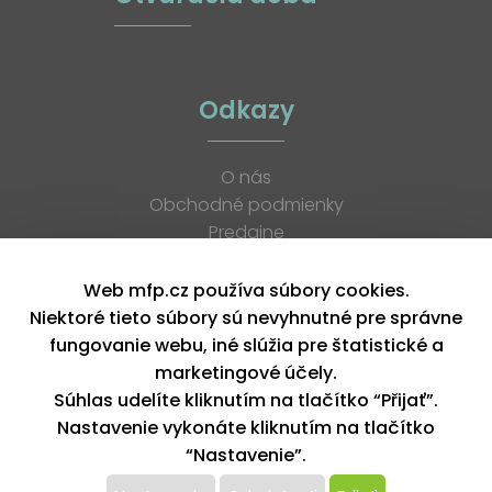
Odkazy
O nás
Obchodné podmienky
Predajne
Katalógy
K stiahnutiu
Web mfp.cz používa súbory cookies.
Blog
Niektoré tieto súbory sú nevyhnutné pre správne
Kontakt
fungovanie webu, iné slúžia pre štatistické a
Kariéra
marketingové účely.
XML feed
Súhlas udelíte kliknutím na tlačítko “Přijať”.
Nastavenie vykonáte kliknutím na tlačítko
“Nastavenie”.
Copyright © 2026, MFP paper s. r. o. | Všetky práva vyhradené
design by MFP