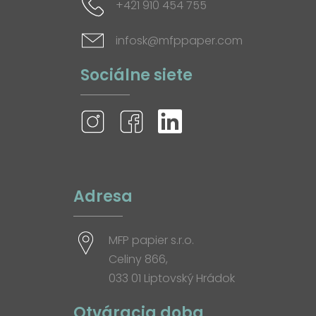
+421 910 454 755
infosk@mfppaper.com
Sociálne siete
Adresa
MFP papier s.r.o.
Celiny 866,
033 01 Liptovský Hrádok
Otváracia doba