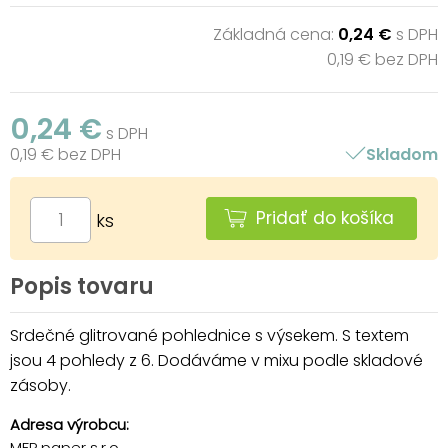
Základná cena:
0,24 €
s DPH
0,19 € bez DPH
0,24 €
s DPH
0,19 € bez DPH
Skladom
Pridať do košíka
ks
Popis tovaru
Srdečné glitrované pohlednice s výsekem. S textem
jsou 4 pohledy z 6. Dodáváme v mixu podle skladové
zásoby.
Adresa výrobcu:
MFP paper s.r.o.