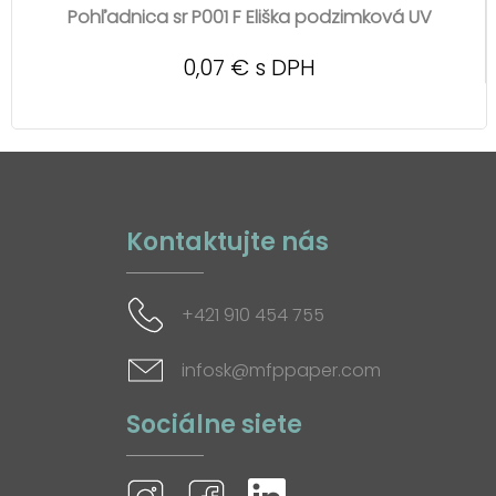
Pohľadnica sr P001 F Eliška podzimková UV
0,07 € s DPH
Kontaktujte nás
+421 910 454 755
infosk@mfppaper.com
Sociálne siete