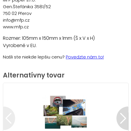
Gen.Štefánika 3581/52
750 02 Přerov
info@mfp.cz
www.mfp.cz
Rozmer: 105mm x 150mm x 1mm (Š x V x H)
Vyrobené v EU.
Našli ste niekde lepšiu cenu?
Povedzte nám to!
Alternatívny tovar