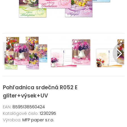
Pohľadnica srdečná R052 E
gliter+výsek+UV
EAN:
8595138560424
Katalógové čislo:
1230295
Výrobca:
MFP paper s.r.o.