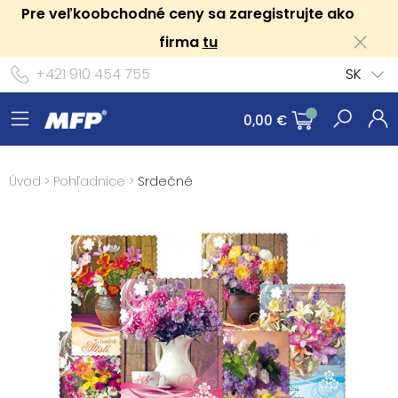
Pre veľkoobchodné ceny sa zaregistrujte ako
firma
tu
+421 910 454 755
SK
0,00 €
Úvod
>
Pohľadnice
>
Srdečné