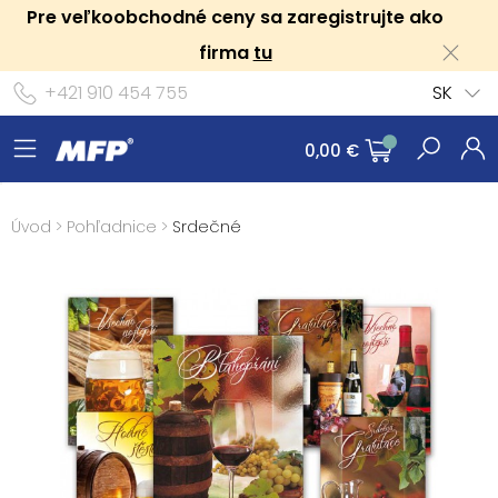
Pre veľkoobchodné ceny sa zaregistrujte ako
firma
tu
+421 910 454 755
SK
0,00 €
Úvod
>
Pohľadnice
>
Srdečné