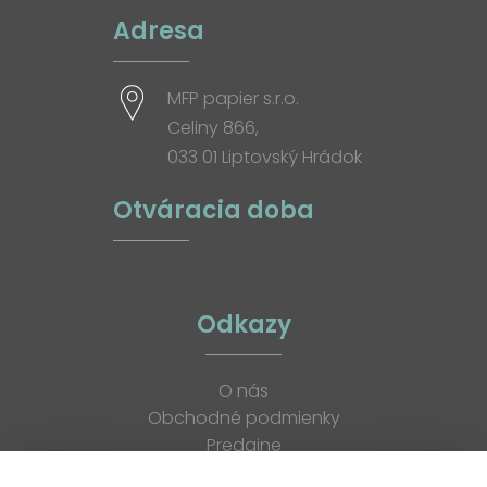
Adresa
MFP papier s.r.o.
Celiny 866,
033 01 Liptovský Hrádok
Otváracia doba
Odkazy
O nás
Obchodné podmienky
Predajne
Katalógy