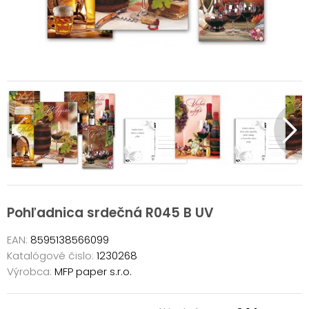
Pohľadnica srdečná R045 B UV
EAN:
8595138566099
Katalógové čislo:
1230268
Výrobca:
MFP paper s.r.o.