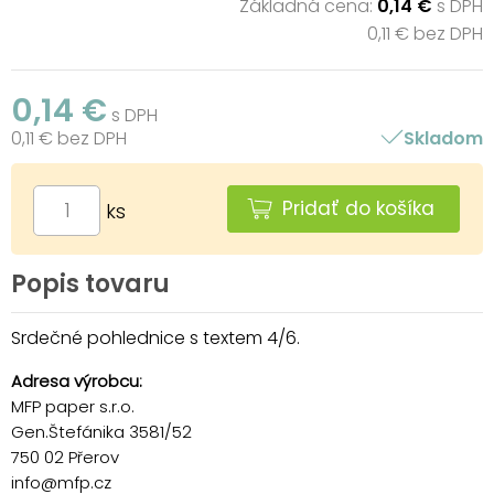
Základná cena:
0,14 €
s DPH
0,11 € bez DPH
0,14 €
s DPH
0,11 € bez DPH
Skladom
Pridať do košíka
ks
Popis tovaru
Srdečné pohlednice s textem 4/6.
Adresa výrobcu:
MFP paper s.r.o.
Gen.Štefánika 3581/52
750 02 Přerov
info@mfp.cz