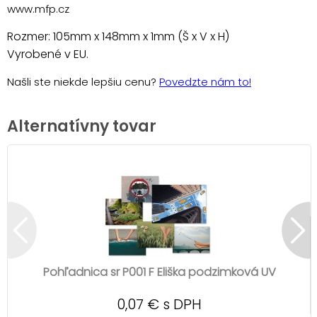
www.mfp.cz
Rozmer: 105mm x 148mm x 1mm (Š x V x H)
Vyrobené v EU.
Našli ste niekde lepšiu cenu?
Povedzte nám to!
Alternatívny tovar
Pohľadnica sr P001 F Eliška podzimková UV
0,07 € s DPH