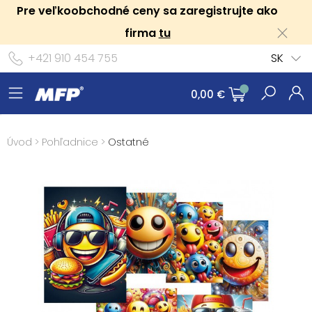
Pre veľkoobchodné ceny sa zaregistrujte ako
firma
tu
+421 910 454 755
SK
0,00 €
Úvod
>
Pohľadnice
>
Ostatné