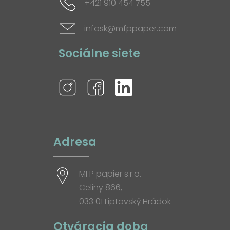
+421 910 454 755
infosk@mfppaper.com
Sociálne siete
Adresa
MFP papier s.r.o.
Celiny 866,
033 01 Liptovský Hrádok
Otváracia doba