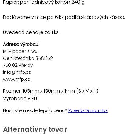
Papier: pohľadnicový kartón 240 g
Dodávame v mixe po 6 ks podľa skladových zásob.
Uvedená cena je za 1 ks.
Adresa výrobcu:
MFP paper s.r.o.
Gen.Štefánika 3581/52
750 02 Přerov
info@mfp.cz
www.mfp.cz
Rozmer: 105mm x 150mm x 1mm (Š x V x H)
Vyrobené v EU.
Našli ste niekde lepšiu cenu?
Povedzte nám to!
Alternatívny tovar