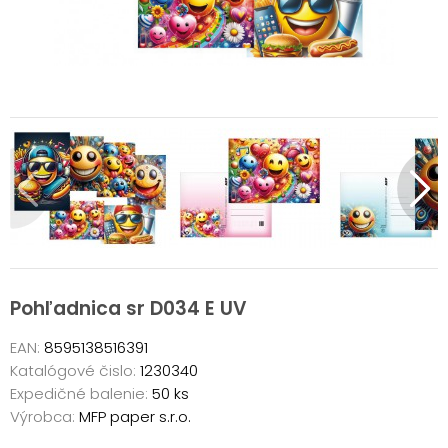
Pohľadnica sr D034 E UV
EAN:
8595138516391
Katalógové čislo:
1230340
Expedičné balenie:
50 ks
Výrobca:
MFP paper s.r.o.