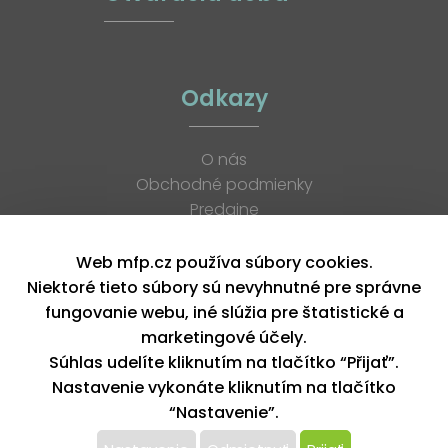
Odkazy
O nás
Obchodné podmienky
Predajne
Katalógy
K stiahnutiu
Web mfp.cz používa súbory cookies.
Blog
Niektoré tieto súbory sú nevyhnutné pre správne
Kontakt
fungovanie webu, iné slúžia pre štatistické a
Kariéra
marketingové účely.
XML feed
Súhlas udelíte kliknutím na tlačítko “Přijať”.
Nastavenie vykonáte kliknutím na tlačítko
“Nastavenie”.
Copyright © 2026, MFP paper s. r. o. | Všetky práva vyhradené
design by MFP