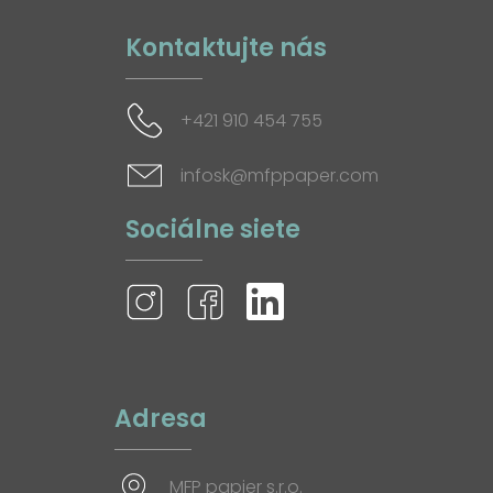
Kontaktujte nás
+421 910 454 755
infosk@mfppaper.com
Sociálne siete
Adresa
MFP papier s.r.o.