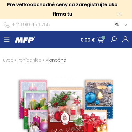
Pre veľkoobchodné ceny sa zaregistrujte ako
firma
tu
+421 910 454 755
SK
0,00 €
Úvod
>
Pohľadnice
>
Vianočné