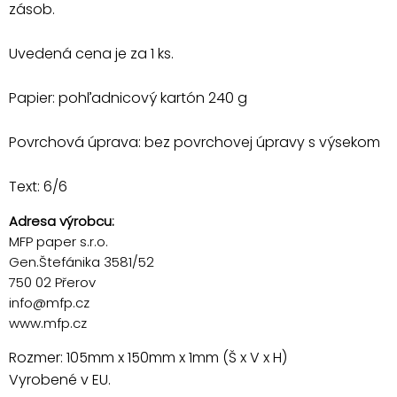
zásob.
Uvedená cena je za 1 ks.
Papier: pohľadnicový kartón 240 g
Povrchová úprava: bez povrchovej úpravy s výsekom
Text: 6/6
Adresa výrobcu:
MFP paper s.r.o.
Gen.Štefánika 3581/52
750 02 Přerov
info@mfp.cz
www.mfp.cz
Rozmer: 105mm x 150mm x 1mm (Š x V x H)
Vyrobené v EU.