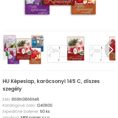
HU Képeslap, karácsonyi 145 C, díszes
szegély
EAN:
8595138561148
Katalógové čislo:
1240800
Expedičné balenie:
50 ks
Výrobca:
MFP paper s.r.o.