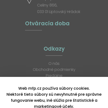
Celiny 866,
033 01 Liptovský Hrádok
Otváracia doba
Odkazy
O nás
Obchodné podmienky
Predajne
Katalógy
K stiahnutiu
Web mfp.cz používa súbory cookies.
Blog
Niektoré tieto súbory sú nevyhnutné pre správne
Kontakt
fungovanie webu, iné slúžia pre štatistické a
Kariéra
marketingové účely.