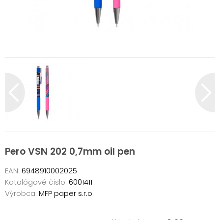
Pero VSN 202 0,7mm oil pen
EAN:
6948910002025
Katalógové čislo:
6001411
Výrobca:
MFP paper s.r.o.