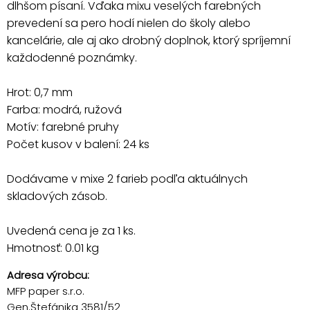
dlhšom písaní. Vďaka mixu veselých farebných
prevedení sa pero hodí nielen do školy alebo
kancelárie, ale aj ako drobný doplnok, ktorý spríjemní
každodenné poznámky.
Hrot: 0,7 mm
Farba: modrá, ružová
Motív: farebné pruhy
Počet kusov v balení: 24 ks
Dodávame v mixe 2 farieb podľa aktuálnych
skladových zásob.
Uvedená cena je za 1 ks.
Hmotnosť: 0.01 kg
Adresa výrobcu:
MFP paper s.r.o.
Gen.Štefánika 3581/52