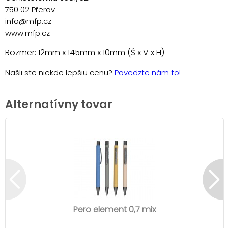
750 02 Přerov
info@mfp.cz
www.mfp.cz
Rozmer: 12mm x 145mm x 10mm (Š x V x H)
Našli ste niekde lepšiu cenu?
Povedzte nám to!
Alternatívny tovar
Pero element 0,7 mix