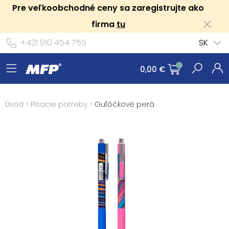
Pre veľkoobchodné ceny sa zaregistrujte ako
firma
tu
+421 910 454 755
SK
0,00 €
Úvod
>
Písacie potreby
>
Guľôčkové perá