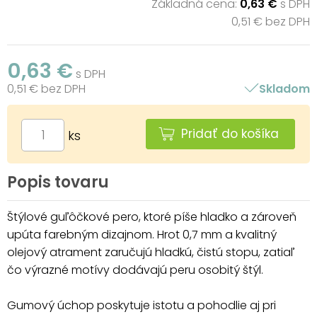
Základná cena:
0,63 €
s DPH
0,51 € bez DPH
0,63 €
s DPH
0,51 € bez DPH
Skladom
Pridať do košíka
ks
Popis tovaru
Štýlové guľôčkové pero, ktoré píše hladko a zároveň
upúta farebným dizajnom. Hrot 0,7 mm a kvalitný
olejový atrament zaručujú hladkú, čistú stopu, zatiaľ
čo výrazné motívy dodávajú peru osobitý štýl.
Gumový úchop poskytuje istotu a pohodlie aj pri