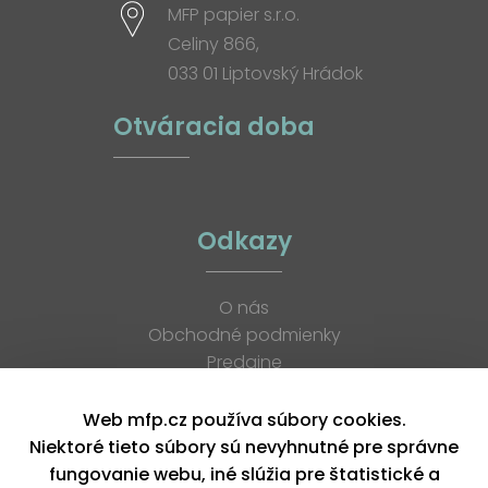
MFP papier s.r.o.
Celiny 866,
033 01 Liptovský Hrádok
Otváracia doba
Odkazy
O nás
Obchodné podmienky
Predajne
Katalógy
K stiahnutiu
Web mfp.cz používa súbory cookies.
Blog
Niektoré tieto súbory sú nevyhnutné pre správne
Kontakt
fungovanie webu, iné slúžia pre štatistické a