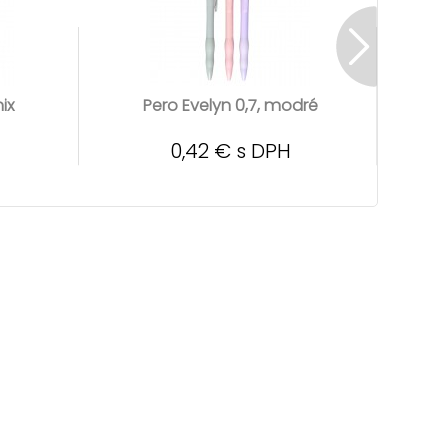
ix
Pero Evelyn 0,7, modré
P
0,42 € s DPH