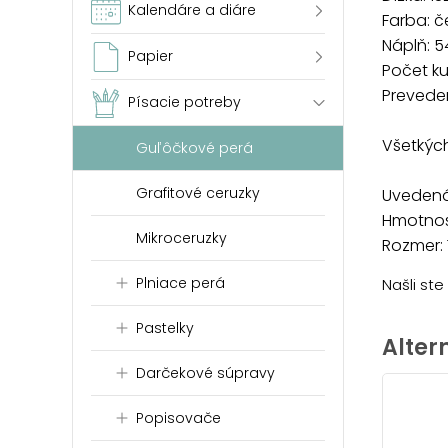
Kalendáre a diáre
Farba: 
Náplň: 5
Papier
Počet ku
Prevede
Písacie potreby
Všetkých
Guľôčkové perá
Grafitové ceruzky
Uvedená 
Hmotnosť
Mikroceruzky
Rozmer: 
Plniace perá
Našli st
Pastelky
Alter
Darčekové súpravy
Popisovače