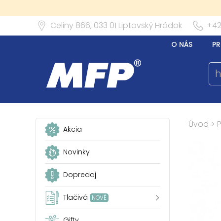
Celiny 866,
033 01
Liptovský Hrádok
+42
O NÁS
PR
Úvod
>
Akcia
Novinky
Dopredaj
Tlačivá
NOVÉ
Gifty