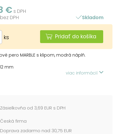
8 €
s DPH
 bez DPH
Skladom
Pridať do košíka
ks
ové pero MARBLE s klipom, modrá náplň.
132 mm
 červený mramor
viac informácií
5400172, 5400182
usov v balení: 10 ks
enie: otočný mechanizmus
h 10 ks je balených v plastovom sáčku.
Zásielkovňa od 3,69 EUR s DPH
cena je za 1 ks....
Česká firma
Doprava zadarmo nad 30,75 EUR