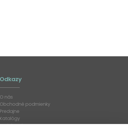
Odkazy
O nás
Obchodné podmienky
Predajne
Katalógy
K stiahnutiu