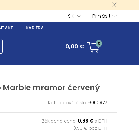
SK
Prihlásiť
NTAKT
KARIÉRA
0
0,00 €
o Marble mramor červený
Katalógové čislo:
6000977
Základná cena:
0,68 €
s DPH
0,55 € bez DPH