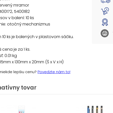
červený mramor
400172, 5400182
sov v balení: 10 ks
nie: otočný mechanizmus
 10 ks je balených v plastovom sáčku.
cena je za 1 ks.
: 0.01 kg
15mm x 130mm x 20mm (Š x V x H)
e niekde lepšiu cenu?
Povedzte nám to!
natívny tovar