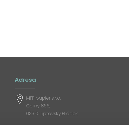
Adresa
MFP papier s.r.o.
Celiny 866,
033 01 Liptovský Hrádok
Otváracia doba