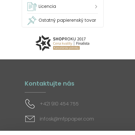
Licencia
Ostatný papierenský tovar
Kontaktujte nás
+421 910 454 755
infosk@mfppaper.com
Sociálne siete