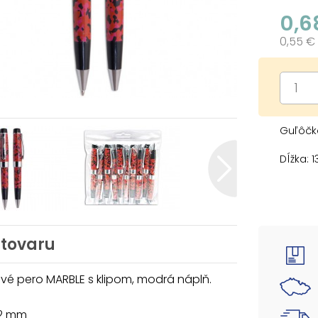
0,6
0,55 €
Guľôčk
Dĺžka: 
Farba:
Náplň: 
Počet k
Preved
 tovaru
Všetkýc
Uvedená 
vé pero MARBLE s klipom, modrá náplň.
32 mm