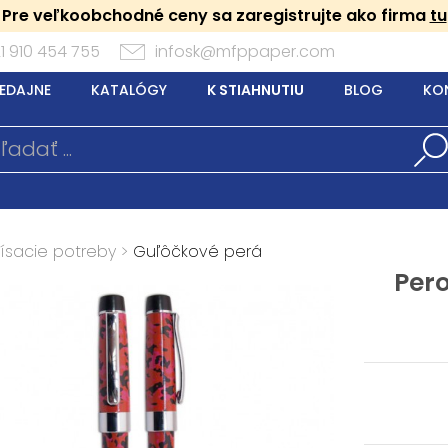
Pre veľkoobchodné ceny sa zaregistrujte ako firma
tu
1 910 454 755
infosk@mfppaper.com
EDAJNE
KATALÓGY
K STIAHNUTIU
BLOG
KO
Písacie potreby
>
Guľôčkové perá
Per