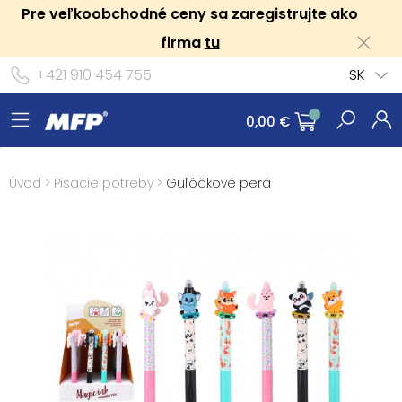
Pre veľkoobchodné ceny sa zaregistrujte ako
firma
tu
+421 910 454 755
SK
0,00 €
Úvod
>
Písacie potreby
>
Guľôčkové perá