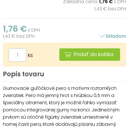
Základná cena:
1,76 €
s DPH
1,43 € bez DPH
1,76 €
s DPH
1,43 € bez DPH
Skladom
Pridať do košíka
ks
Popis tovaru
Gumovacie guľôčkové pero s motívmi roztomilých
zvieratiek. Pero má jemný hrot s hrúbkou 0,5 mm a
špeciálny atrament, ktorý je možné ľahko vymazať
pomocou integrovanej gumy na konci. Jedinečným
prvkom sú otočné figúrky zvieratiek umiestnené v
hornej časti pera, ktoré dodávajú písaniu zábavný