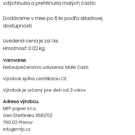
vdýchnutia a prehltnutia malých častíc.
Dodávame v mixe po 6 ks podľa skladovej
dostupnosti.
Uvedená cena je za 1 ks.
Hmotnosť: 0.02 kg
Varovanie:
Nebezpečenstvo udusenia. Malé časti.
Výrobok spĺňa certifikáciu CE
Výrobok je určený pre deti od 3 rokov
Adresa výrobcu:
MFP paper s.r.o.
Gen.Štefánika 3581/52
750 02 Přerov
info@mfp.cz