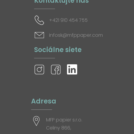
Kontaktujte nás
+421 910 454 755
infosk@mfppaper.com
Sociálne siete
Adresa
MFP papier s.r.o.
Celiny 866,