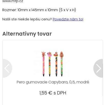
www.mfp.cz
Rozmer: 10mm x 145mm x 10mm (Š x V x H)
Našli ste niekde lepšiu cenu?
Povedzte nám to!
Alternatívny tovar
Pero gumovacie Capybara, 0,5, modré
1,55 € s DPH