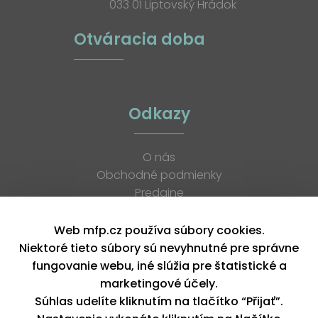
033 01 Liptovský Hrádok
Otváracia doba
Odkazy
O nás
Obchodné podmienky
Predajne
Katalógy
K stiahnutiu
Web mfp.cz používa súbory cookies.
Blog
Niektoré tieto súbory sú nevyhnutné pre správne
Kontakt
fungovanie webu, iné slúžia pre štatistické a
Kariéra
marketingové účely.
XML feed
Súhlas udelíte kliknutím na tlačítko “Přijať”.