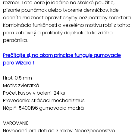
rozmer. Toto pero je ideálne na školské použitie,
písanie poznámok alebo tvorenie denníčkov, kde
oceníte možnosť opraviť chyby bez potreby korektora.
Kombinácia funkčnosti a veselého motívu robí z tohto
pera zábavný a praktický doplnok do každého
peračníka.
Prečítajte si, na akom princípe funguje gumovacie
pero Wizard !
Hrot: 0,5 mm
Motív: zvieratká
Počet kusov v balení: 24 ks
Prevedenie: stláčací mechanizmus
Náplň: 5400196 gumovacia modrá
VAROVANIE:
Nevhodné pre deti do 3 rokov. Nebezpečenstvo