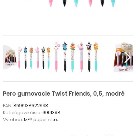
Pero gumovacie Twist Friends, 0,5, modré
EAN:
8595138522538
Katalógové čislo:
6001398
Výrobca:
MFP paper s.r.o.