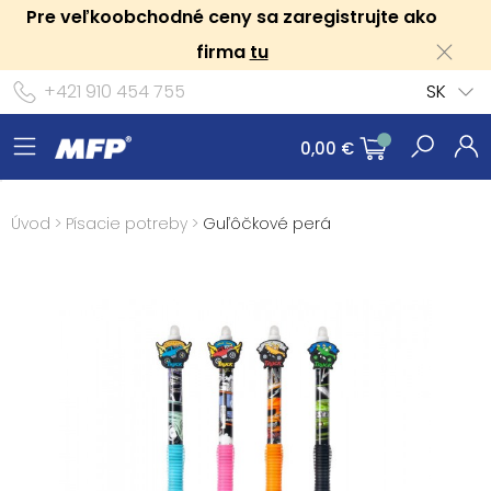
Pre veľkoobchodné ceny sa zaregistrujte ako
firma
tu
+421 910 454 755
SK
0,00 €
Úvod
>
Písacie potreby
>
Guľôčkové perá