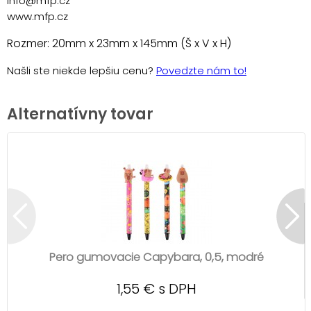
info@mfp.cz
www.mfp.cz
Rozmer: 20mm x 23mm x 145mm (Š x V x H)
Našli ste niekde lepšiu cenu?
Povedzte nám to!
Alternatívny tovar
Pero gumovacie Capybara, 0,5, modré
1,55 € s DPH