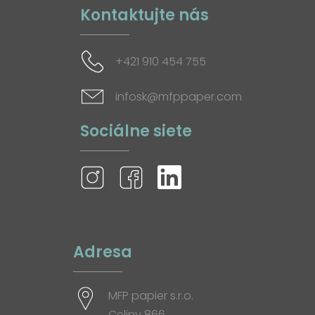
Kontaktujte nás
+421 910 454 755
infosk@mfppaper.com
Sociálne siete
Adresa
MFP papier s.r.o.
Celiny 866,