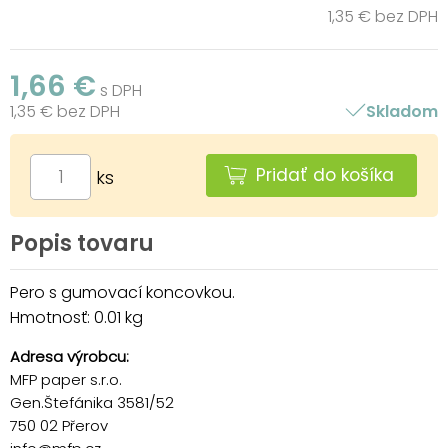
1,35 € bez DPH
1,66 €
s DPH
1,35 € bez DPH
Skladom
Pridať do košíka
ks
Popis tovaru
Pero s gumovací koncovkou.
Hmotnosť: 0.01 kg
Adresa výrobcu:
MFP paper s.r.o.
Gen.Štefánika 3581/52
750 02 Přerov