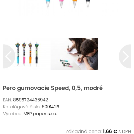
Pero gumovacie Speed, 0,5, modré
EAN:
8595724436942
Katalógové čislo:
6001425
Výrobca:
MFP paper s.r.o.
Základná cena:
1,66 €
s DPH