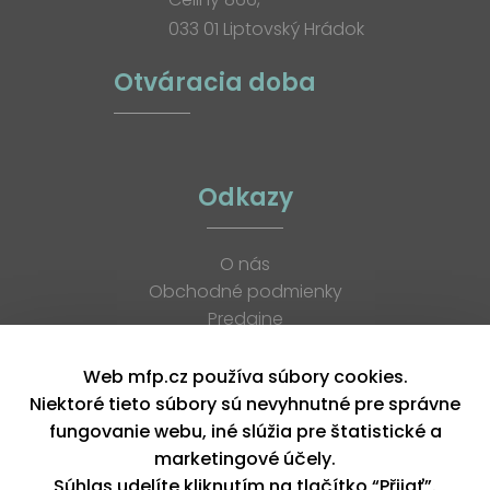
033 01 Liptovský Hrádok
Otváracia doba
Odkazy
O nás
Obchodné podmienky
Predajne
Katalógy
K stiahnutiu
Web mfp.cz používa súbory cookies.
Blog
Niektoré tieto súbory sú nevyhnutné pre správne
Kontakt
fungovanie webu, iné slúžia pre štatistické a
Kariéra
marketingové účely.
XML feed
Súhlas udelíte kliknutím na tlačítko “Přijať”.