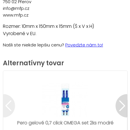
750 02 Přerov
info@mfp.cz
www.mfp.cz
Rozmer: 10mm x 150mm x 15mm (Š x V x H)
Vyrobené v EU.
Našli ste niekde lepšiu cenu?
Povedzte nám to!
Alternatívny tovar
Pero gelové 0,7 click OMEGA set 2ks modré