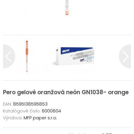
Pero gelové oranžová neón GN1038- orange
EAN:
8595138595853
Katalógové čislo:
6000804
Výrobca:
MFP paper s.r.o.