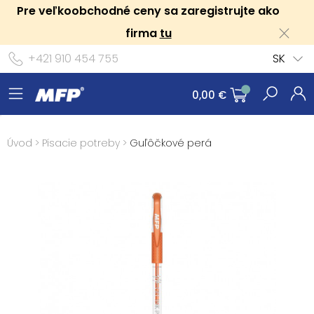
Pre veľkoobchodné ceny sa zaregistrujte ako
firma
tu
+421 910 454 755
SK
0,00 €
Úvod
>
Písacie potreby
>
Guľôčkové perá