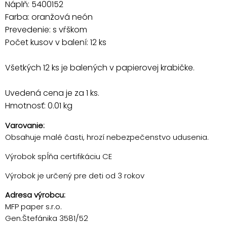
Náplň: 5400152
Farba: oranžová neón
Prevedenie: s vŕškom
Počet kusov v balení: 12 ks
Všetkých 12 ks je balených v papierovej krabičke.
Uvedená cena je za 1 ks.
Hmotnosť: 0.01 kg
Varovanie:
Obsahuje malé časti, hrozí nebezpečenstvo udusenia.
Výrobok spĺňa certifikáciu CE
Výrobok je určený pre deti od 3 rokov
Adresa výrobcu:
MFP paper s.r.o.
Gen.Štefánika 3581/52