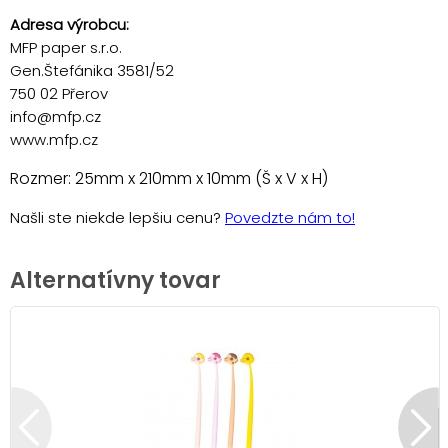
Adresa výrobcu:
MFP paper s.r.o.
Gen.Štefánika 3581/52
750 02 Přerov
info@mfp.cz
www.mfp.cz
Rozmer: 25mm x 210mm x 10mm (Š x V x H)
Našli ste niekde lepšiu cenu?
Povedzte nám to!
Alternatívny tovar