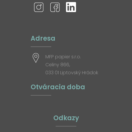
Adresa
MFP papier s.r.o.
Celiny 866,
033 01 Liptovský Hrádok
Otváracia doba
Odkazy