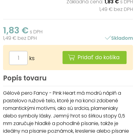
Základná cena:
1,83 €
s DPH
1,49 € bez DPH
1,83 €
s DPH
1,49 € bez DPH
Skladom
Pridať do košíka
ks
Popis tovaru
Gélové pero Fancy - Pink Heart má modrú náplň a
pastelovo ružové telo, ktoré je na konci zdobené
romantickými motívmi, ako sú srdcia, plameniaky
alebo symboly lásky. Jemný hrot so šírkou stopy 0,5
mm zaručuje hladké a pohodlné písanie, takže je
ideálny na písanie poznámok, kreslenie alebo písanie