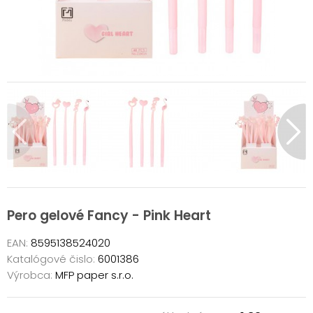
Pero gelové Fancy - Pink Heart
EAN:
8595138524020
Katalógové čislo:
6001386
Výrobca:
MFP paper s.r.o.