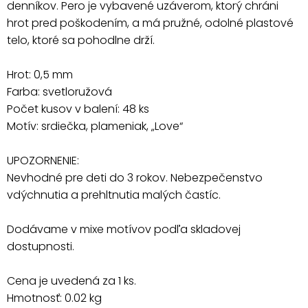
denníkov. Pero je vybavené uzáverom, ktorý chráni
hrot pred poškodením, a má pružné, odolné plastové
telo, ktoré sa pohodlne drží.
Hrot: 0,5 mm
Farba: svetloružová
Počet kusov v balení: 48 ks
Motív: srdiečka, plameniak, „Love“
UPOZORNENIE:
Nevhodné pre deti do 3 rokov. Nebezpečenstvo
vdýchnutia a prehltnutia malých častíc.
Dodávame v mixe motívov podľa skladovej
dostupnosti.
Cena je uvedená za 1 ks.
Hmotnosť: 0.02 kg