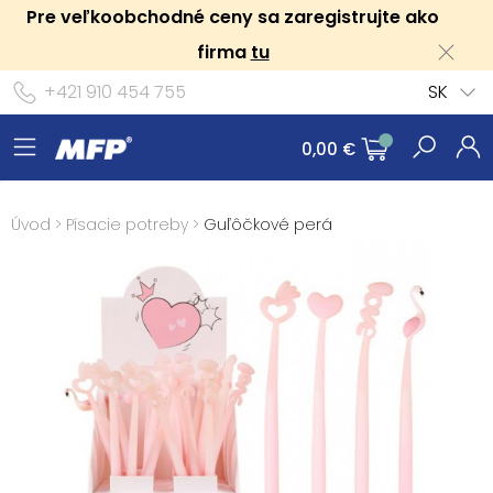
Pre veľkoobchodné ceny sa zaregistrujte ako
firma
tu
+421 910 454 755
SK
0,00 €
Úvod
>
Písacie potreby
>
Guľôčkové perá