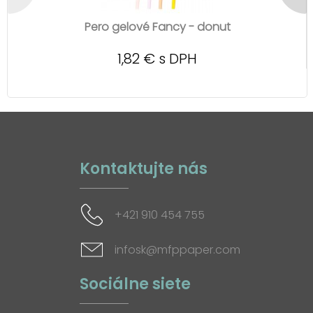
Pero gelové Fancy - donut
1,82 € s DPH
Kontaktujte nás
+421 910 454 755
infosk@mfppaper.com
Sociálne siete