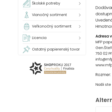
Školské potreby
Dodávam
dostupno
Vianočný sortiment
Uvedená 
Hmotnosť
Veľkonočný sortiment
Adresa v
Licencia
MFP paper
Gen.Štef
Ostatný papierenský tovar
750 02 P
info@mf
www.mfp
Rozmer:
Našli st
Alter