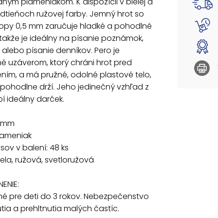
aným plameniakom. K dispozícii v bielej a
Hrot: 0
tieňoch ružovej farby. Jemný hrot so
Motív: 
topy 0,5 mm zaručuje hladké a pohodlné
Počet k
 takže je ideálny na písanie poznámok,
Farba: 
e alebo písanie denníkov. Pero je
UPOZOR
 uzáverom, ktorý chráni hrot pred
Nevhod
ím, a má pružné, odolné plastové telo,
vdýchnu
 pohodlne drží. Jeho jedinečný vzhľad z
Dodávam
í ideálny darček.
Uvedená 
5 mm
lameniak
sov v balení: 48 ks
iela, ružová, svetloružová
ENIE:
é pre deti do 3 rokov. Nebezpečenstvo
ia a prehltnutia malých častíc.