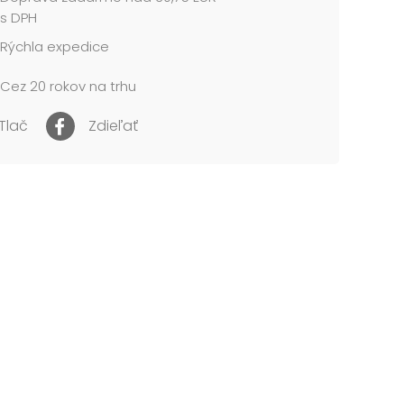
,5 mm
s DPH
plameniak
Rýchla expedice
usov v balení: 48 ks
biela, ružová, svetloružová
Cez 20 rokov na trhu
NENIE:
né pre deti do 3 rokov. Nebezpečenstvo
Tlač
Zdieľať
tia a prehltnutia malých častíc.
e v mixe farieb podľa skladovej dostupnosti.
cena je za 1 ks....