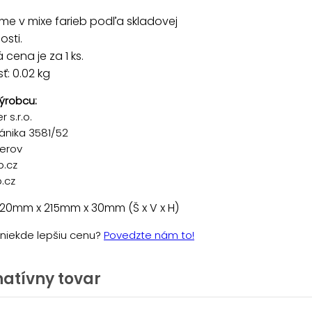
e v mixe farieb podľa skladovej
sti.
cena je za 1 ks.
: 0.02 kg
ýrobcu:
 s.r.o.
ánika 3581/52
řerov
p.cz
.cz
 20mm x 215mm x 30mm (Š x V x H)
e niekde lepšiu cenu?
Povedzte nám to!
natívny tovar