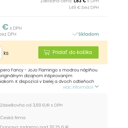
Základná cena:
1,83 €
s DPH
1,49 € bez DPH
3 €
s DPH
 bez DPH
Skladom
Pridať do košíka
ks
 pero Fancy - JoJo Flamingo s modrou náplňou
originálnym dizajnom inšpirovaným
akom. K dispozícii v bielej a dvoch odtieňoch
 farby. Jemný hrot so šírkou stopy 0,5 mm
viac informácií
e hladké a pohodlné písanie, takže je ideálny na
 poznámok, kreslenie alebo písanie denníkov.
 vybavené uzáverom, ktorý chráni hrot pred
Zásielkovňa od 3,69 EUR s DPH
ním, a má pružné, odolné plastové telo, ktoré
dlne drží. Jeho jedinečný vzhľad z neho robí
Česká firma
 darček.
Doprava zadarmo nad 30,75 EUR