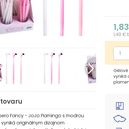
1,8
1,49 €
Gélové
vyniká 
plameni
ružovej
zaručuj
písanie
 tovaru
Pero je
poškode
pero Fancy - JoJo Flamingo s modrou
sa poho
 vyniká originálnym dizajnom
ideálny