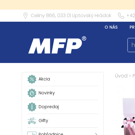
Celiny 866,
033 01
Liptovský Hrádok
+42
O NÁS
PR
Úvod
>
Akcia
Novinky
Dopredaj
Gifty
Pohľadnice