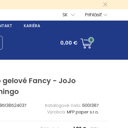
SK
Prihlásiť
NTAKT
KARIÉRA
0
0,00 €
 gelové Fancy - JoJo
mingo
95138524037
Katalógové čislo:
6001387
Výrobca:
MFP paper s.r.o.