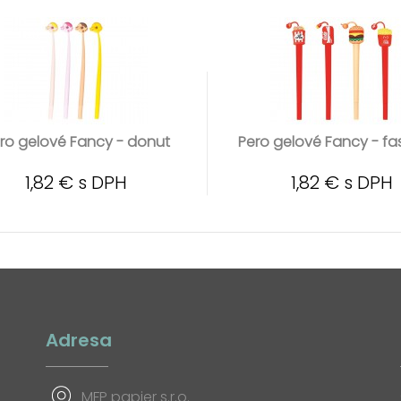
ro gelové Fancy - donut
Pero gelové Fancy - fa
1,82 € s DPH
1,82 € s DPH
Adresa
MFP papier s.r.o.