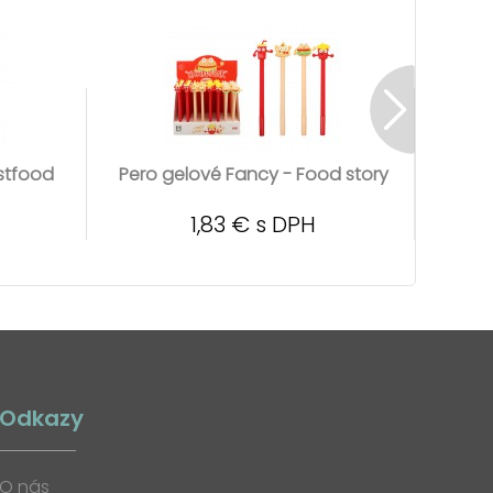
stfood
Pero gelové Fancy - Food story
Pero 
1,83 € s DPH
Odkazy
O nás