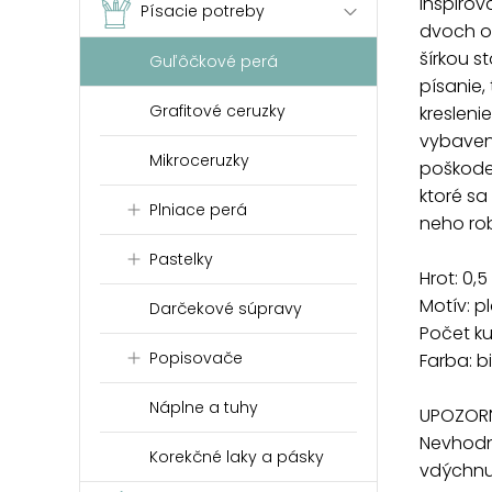
inšpirov
Písacie potreby
dvoch od
šírkou s
Guľôčkové perá
písanie,
Grafitové ceruzky
kresleni
vybavené
Mikroceruzky
poškoden
ktoré sa
Plniace perá
neho rob
Pastelky
Hrot: 0,
Motív: p
Darčekové súpravy
Počet ku
Popisovače
Farba: b
Náplne a tuhy
UPOZORN
Nevhodn
Korekčné laky a pásky
vdýchnut