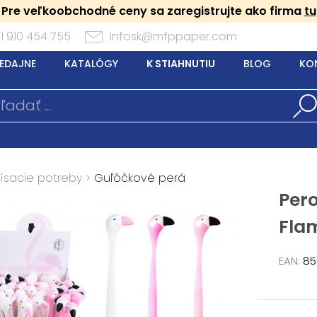
Pre veľkoobchodné ceny sa zaregistrujte ako firma
tu
1 910 454 755
infosk@mfppaper.com
EDAJNE
KATALÓGY
K STIAHNUTIU
BLOG
KO
Písacie potreby
>
Guľôčkové perá
Pero
Fla
EAN:
85