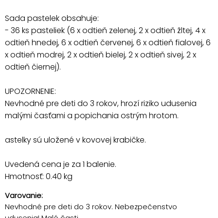
Sada pastelek obsahuje:
- 36 ks pasteliek (6 x odtieň zelenej, 2 x odtieň žltej, 4 x
odtieň hnedej, 6 x odtieň červenej, 6 x odtieň fialovej, 6
x odtieň modrej, 2 x odtieň bielej, 2 x odtieň sivej, 2 x
odtieň čiernej).
UPOZORNENIE:
Nevhodné pre deti do 3 rokov, hrozí riziko udusenia
malými časťami a popichania ostrým hrotom.
astelky sú uložené v kovovej krabičke.
Uvedená cena je za 1 balenie.
Hmotnosť: 0.40 kg
Varovanie:
Nevhodné pre deti do 3 rokov. Nebezpečenstvo
udusenia! Malé časti.