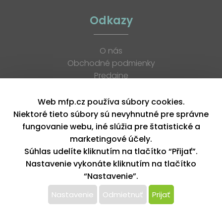
Odkazy
O nás
Obchodné podmienky
Predajne
Katalógy
K stiahnutiu
Web mfp.cz používa súbory cookies.
Blog
Niektoré tieto súbory sú nevyhnutné pre správne
Kontakt
fungovanie webu, iné slúžia pre štatistické a
Kariéra
marketingové účely.
XML feed
Súhlas udelíte kliknutím na tlačítko “Přijať”.
Nastavenie vykonáte kliknutím na tlačítko
“Nastavenie”.
Copyright © 2026, MFP paper s. r. o. | Všetky práva vyhradené
design by MFP
Nastavenie
Odmietnuť
Prijať
Tento web používa k poskytovaniu služieb,
personalizácií reklám a analýze návštevnosti súbory