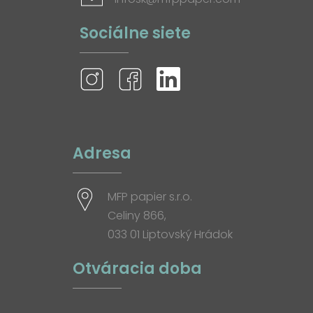
Sociálne siete
Adresa
MFP papier s.r.o.
Celiny 866,
033 01 Liptovský Hrádok
Otváracia doba