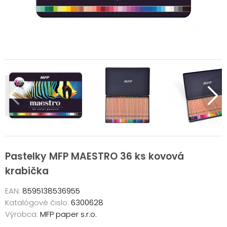
Pastelky MFP MAESTRO 36 ks kovová
krabička
EAN:
8595138536955
Katalógové čislo:
6300628
Výrobca:
MFP paper s.r.o.