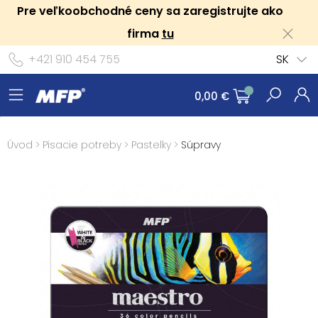
Pre veľkoobchodné ceny sa zaregistrujte ako
firma
tu
+421 910 454 755
SK
0,00 €
Úvod
>
Písacie potreby
>
Pastelky
>
Súpravy