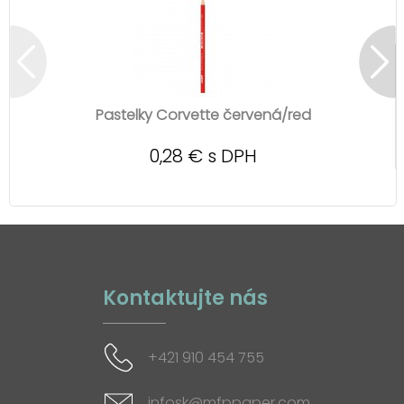
Pastelky Corvette červená/red
0,28 € s DPH
Kontaktujte nás
+421 910 454 755
infosk@mfppaper.com