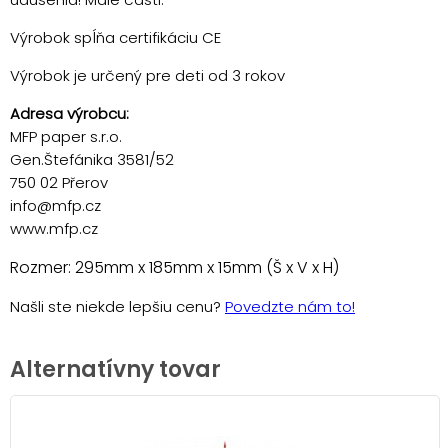
Výrobok spĺňa certifikáciu CE
Výrobok je určený pre deti od 3 rokov
Adresa výrobcu:
MFP paper s.r.o.
Gen.Štefánika 3581/52
750 02 Přerov
info@mfp.cz
www.mfp.cz
Rozmer: 295mm x 185mm x 15mm (Š x V x H)
Našli ste niekde lepšiu cenu?
Povedzte nám to!
Alternatívny tovar