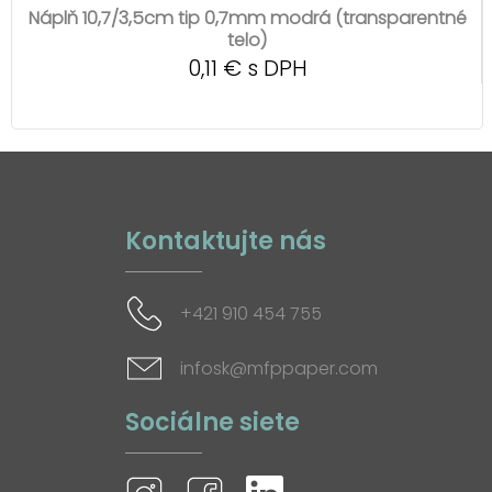
Náplň 10,7/3,5cm tip 0,7mm modrá (transparentné
telo)
0,11 € s DPH
Kontaktujte nás
+421 910 454 755
infosk@mfppaper.com
Sociálne siete