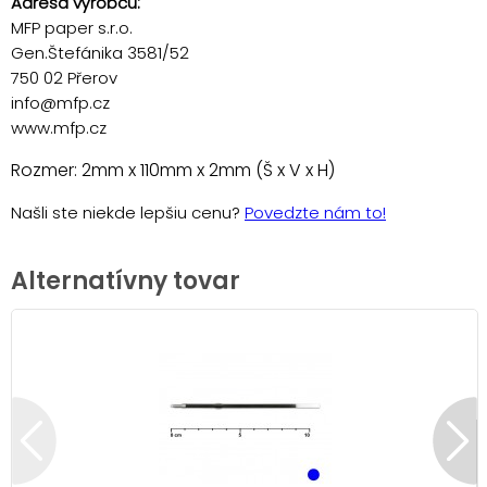
Adresa výrobcu:
MFP paper s.r.o.
Gen.Štefánika 3581/52
750 02 Přerov
info@mfp.cz
www.mfp.cz
Rozmer: 2mm x 110mm x 2mm (Š x V x H)
Našli ste niekde lepšiu cenu?
Povedzte nám to!
Alternatívny tovar