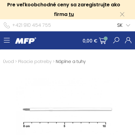
Pre veľkoobchodné ceny sa zaregistrujte ako
firma
tu
+421 910 454 755
SK
0,00 €
Úvod
>
Písacie potreby
>
Náplne a tuhy