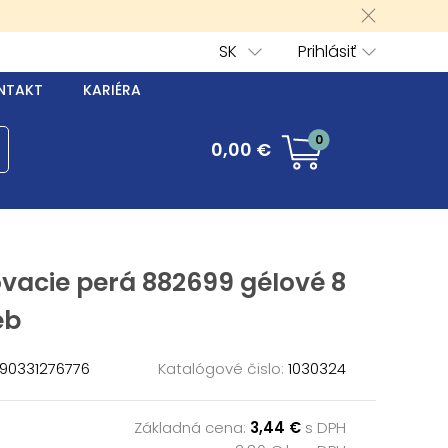
SK
Prihlásiť
NTAKT
KARIÉRA
0
0,00 €
vacie perá 882699 gélové 8
eb
90331276776
Katalógové čislo:
1030324
Základná cena:
3,44 €
s DPH