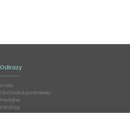
Odkazy
O nás
Obchodné podmienky
Predajne
Katalógy
K stiahnutiu
Blog
Kontakt