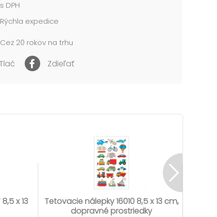
s DPH
Rýchla expedice
Cez 20 rokov na trhu
Tlač
Zdieľať
8,5 x 13
Tetovacie nálepky 16010 8,5 x 13 cm,
Tetovac
dopravné prostriedky