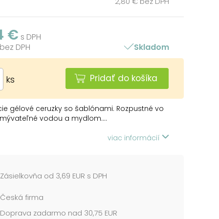
2,80 € bez DPH
4 €
s DPH
 bez DPH
Skladom
Pridať do košíka
ks
ie gélové ceruzky so šablónami. Rozpustné vo
Umývateľné vodou a mydlom....
viac informácií
Zásielkovňa od 3,69 EUR s DPH
Česká firma
Doprava zadarmo nad 30,75 EUR