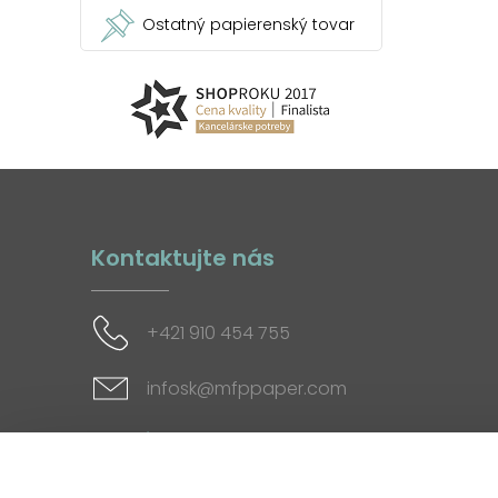
Ostatný papierenský tovar
Kontaktujte nás
+421 910 454 755
infosk@mfppaper.com
Sociálne siete