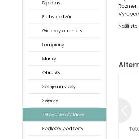
Diplomy
Rozmer: 
Vyrobené
Farby na tvár
Našli st
Girlandy a konfety
Lampióny
Masky
Alter
Obrúsky
Spreje na vlasy
Sviečky
Tetovacie obtlačky
Podložky pod torty
Teto