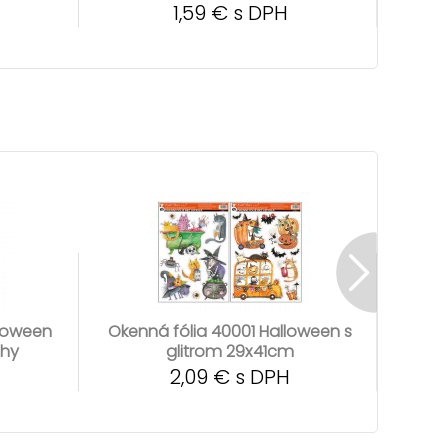
1,59 € s DPH
lloween
Okenná fólia 40001 Halloween s
Oken
chy
glitrom 29x41cm
2,09 € s DPH