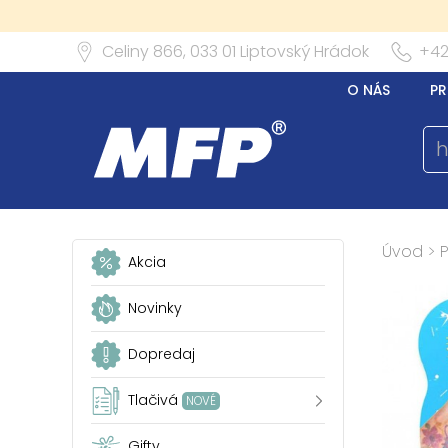
Celiny 866,
033 01
Liptovský Hrádok
+42
O NÁS
PR
Úvod
>
P
Akcia
Novinky
Dopredaj
Tlačivá
NOVÉ
Gifty