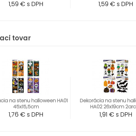
1,59 € s DPH
1,59 € s DPH
iaci tovar
cia na stenu halloween HA01
Dekorácia na stenu ha
45x15,5cm
HA02 26x19cm 2ar
1,76 € s DPH
1,91 € s DPH