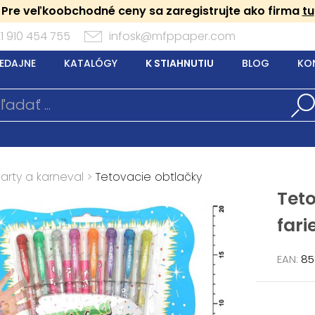
Pre veľkoobchodné ceny sa zaregistrujte ako firma
tu
1 910 454 755
infosk@mfppaper.com
EDAJNE
KATALÓGY
K STIAHNUTIU
BLOG
KO
arty a karneval
>
Tetovacie obtlačky
Teto
fari
EAN:
85