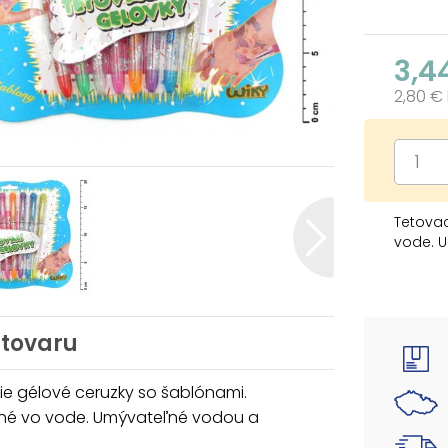
3,4
2,80 €
Tetovac
vode. 
 tovaru
e gélové ceruzky so šablónami.
né vo vode. Umývateľné vodou a
.