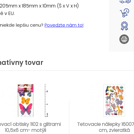
205mm x 185mm x 10mm (Š x V x H)
 v EU.
e niekde lepšiu cenu?
Povedzte nám to!
natívny tovar
vací obtisky 1102 s glitrami
Tetovacie nálepky 16007 
10,5x6 cm- motýli
cm, zvieratká