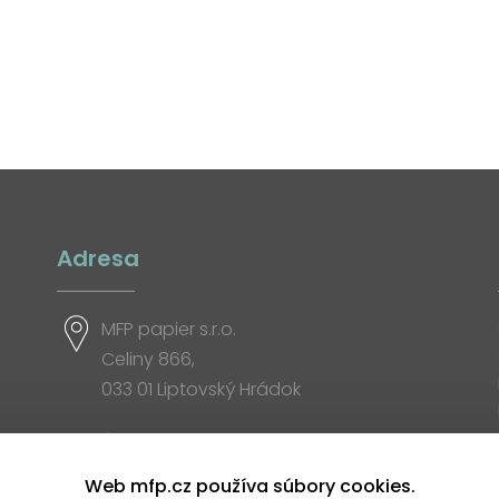
Adresa
MFP papier s.r.o.
Celiny 866,
033 01 Liptovský Hrádok
Otváracia doba
Web mfp.cz používa súbory cookies.