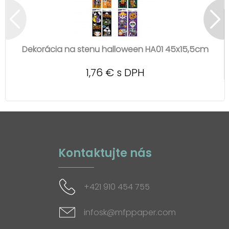
Dekorácia na stenu halloween HA01 45x15,5cm
1,76 € s DPH
Kontaktujte nás
+421 910 454 755
infosk@mfppaper.com