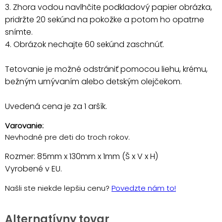
3. Zhora vodou navlhčite podkladový papier obrázka,
pridržte 20 sekúnd na pokožke a potom ho opatrne
snímte.
4. Obrázok nechajte 60 sekúnd zaschnúť.
Tetovanie je možné odstrániť pomocou liehu, krému,
bežným umývaním alebo detským olejčekom.
Uvedená cena je za 1 aršík.
Varovanie:
Nevhodné pre deti do troch rokov.
Rozmer: 85mm x 130mm x 1mm (Š x V x H)
Vyrobené v EU.
Našli ste niekde lepšiu cenu?
Povedzte nám to!
Alternatívny tovar