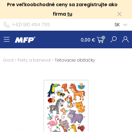
Pre veľkoobchodné ceny sa zaregistrujte ako
firma
tu
+421 910 454 755
SK
0,00 €
Úvod
>
Party a karneval
>
Tetovacie obtlačky