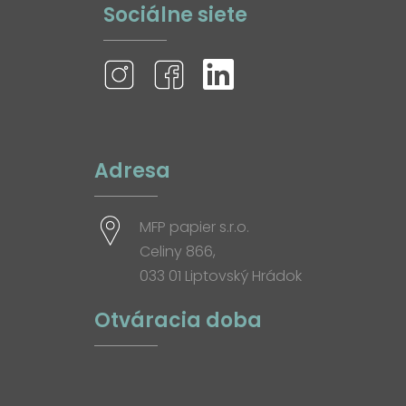
Sociálne siete
Adresa
MFP papier s.r.o.
Celiny 866,
033 01 Liptovský Hrádok
Otváracia doba