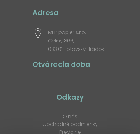
Adresa
MFP papier s.r.o.
Celiny 866,
033 01 Liptovský Hrádok
Otváracia doba
Odkazy
O nás
Obchodné podmienky
Predajne
Katalógy