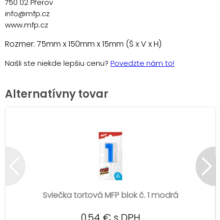
750 02 Přerov
info@mfp.cz
www.mfp.cz
Rozmer: 75mm x 150mm x 15mm (Š x V x H)
Našli ste niekde lepšiu cenu?
Povedzte nám to!
Alternatívny tovar
Sviečka tortová MFP blok č. 1 modrá
0,54 € s DPH