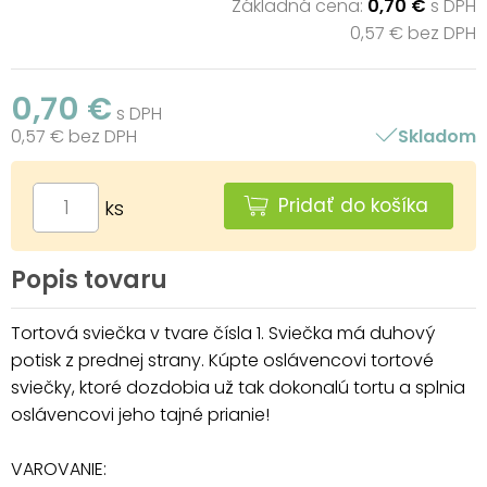
Základná cena:
0,70 €
s DPH
0,57 € bez DPH
0,70 €
s DPH
0,57 € bez DPH
Skladom
Pridať do košíka
ks
Popis tovaru
Tortová sviečka v tvare čísla 1. Sviečka má duhový
potisk z prednej strany. Kúpte oslávencovi tortové
sviečky, ktoré dozdobia už tak dokonalú tortu a splnia
oslávencovi jeho tajné prianie!
VAROVANIE: