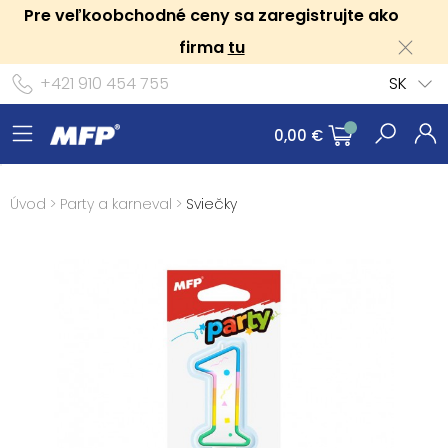
Pre veľkoobchodné ceny sa zaregistrujte ako
firma
tu
+421 910 454 755
SK
0,00 €
Úvod
>
Party a karneval
>
Sviečky