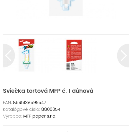
Sviečka tortová MFP č. 1 dúhová
EAN:
8595138599547
Katalógové čislo:
8800054
Výrobca:
MFP paper s.r.o.