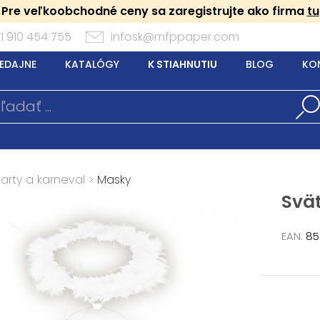
Pre veľkoobchodné ceny sa zaregistrujte ako firma
tu
1 910 454 755
infosk@mfppaper.com
EDAJNE
KATALÓGY
K STIAHNUTIU
BLOG
KO
arty a karneval
>
Masky
Svät
EAN:
85