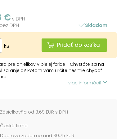
8 €
s DPH
 bez DPH
Skladom
Pridať do košíka
ks
ara pre anjelikov v bielej farbe - Chystáte sa na
l za anjela? Potom vám určite nesmie chýbať
ara.
viac informácií
vou drží vďaka čelenke do vlasov
 cena je za 1 ks...
Zásielkovňa od 3,69 EUR s DPH
Česká firma
Doprava zadarmo nad 30,75 EUR