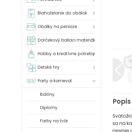
Blahoželanie do obálok
Obálky na peniaze
Darčekový baliaci materiál
Hobby a kreatívne potreby
Detské hry
Party a karneval
Balóny
Popis
Diplomy
Svätožia
Farby na tvár
sa na ka
nesmie 