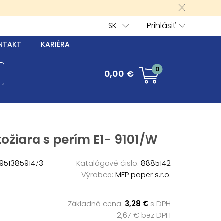
SK
Prihlásiť
NTAKT
KARIÉRA
0
0,00 €
ožiara s perím E1- 9101/W
95138591473
Katalógové čislo:
8885142
Výrobca:
MFP paper s.r.o.
Základná cena:
3,28 €
s DPH
2,67 € bez DPH