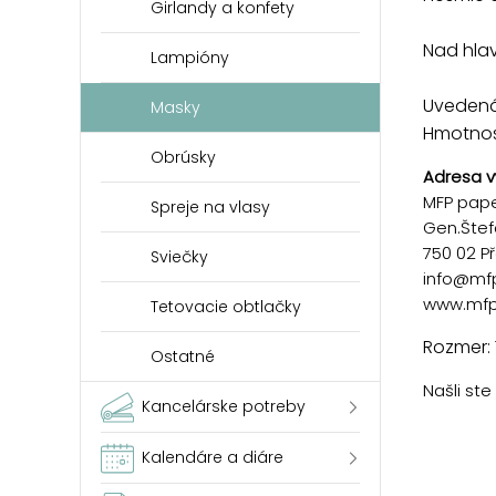
Girlandy a konfety
Nad hlav
Lampióny
Uvedená 
Masky
Hmotnosť
Obrúsky
Adresa v
MFP paper
Spreje na vlasy
Gen.Štef
750 02 P
Sviečky
info@mf
www.mfp
Tetovacie obtlačky
Rozmer: 
Ostatné
Našli st
Kancelárske potreby
Kalendáre a diáre