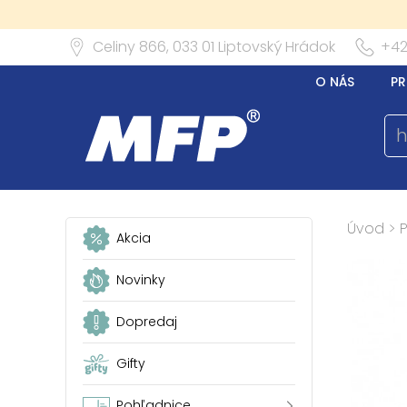
Celiny 866,
033 01
Liptovský Hrádok
+42
O NÁS
PR
Úvod
>
P
Akcia
Novinky
Dopredaj
Gifty
Pohľadnice