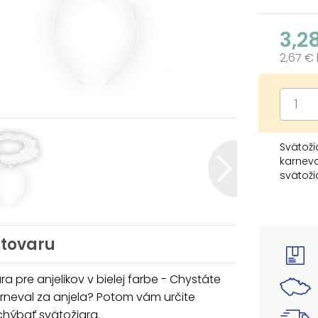
3,2
2,67 €
Svätoži
karneva
svätoži
Nad hla
Uvedená
 tovaru
ra pre anjelikov v bielej farbe - Chystáte
rneval za anjela? Potom vám určite
chýbať svätožiara.