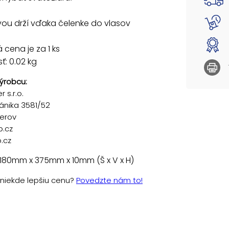
ou drží vďaka čelenke do vlasov
cena je za 1 ks
: 0.02 kg
ýrobcu:
 s.r.o.
ánika 3581/52
řerov
p.cz
.cz
180mm x 375mm x 10mm (Š x V x H)
e niekde lepšiu cenu?
Povedzte nám to!