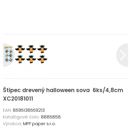
Štipec drevený halloween sova 6ks/4,8cm
XC20181011
EAN:
8595138559213
Katalógové čislo:
8885858
Výrobca:
MFP paper s.r.o.