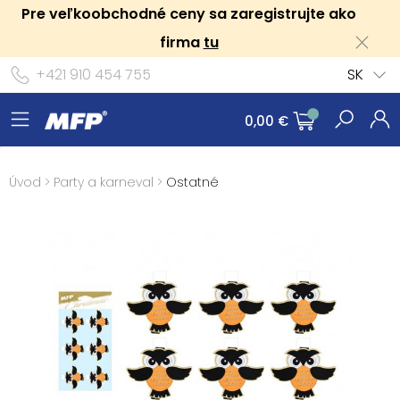
Pre veľkoobchodné ceny sa zaregistrujte ako
firma
tu
+421 910 454 755
SK
0,00 €
Úvod
>
Party a karneval
>
Ostatné