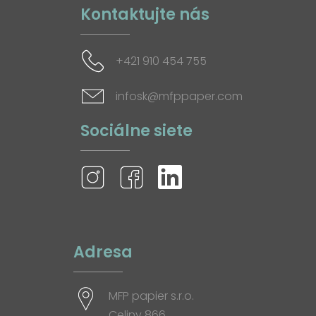
Kontaktujte nás
+421 910 454 755
infosk@mfppaper.com
Sociálne siete
Adresa
MFP papier s.r.o.
Celiny 866,