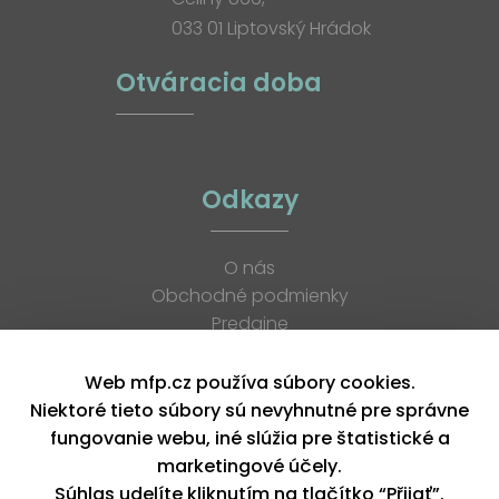
033 01 Liptovský Hrádok
Otváracia doba
Odkazy
O nás
Obchodné podmienky
Predajne
Katalógy
K stiahnutiu
Web mfp.cz používa súbory cookies.
Blog
Niektoré tieto súbory sú nevyhnutné pre správne
Kontakt
fungovanie webu, iné slúžia pre štatistické a
Kariéra
marketingové účely.
XML feed
Súhlas udelíte kliknutím na tlačítko “Přijať”.