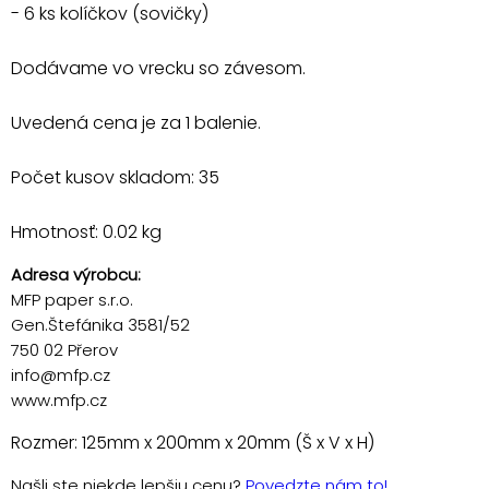
- 6 ks kolíčkov (sovičky)
Dodávame vo vrecku so závesom.
Uvedená cena je za 1 balenie.
Počet kusov skladom: 35
Hmotnosť: 0.02 kg
Adresa výrobcu:
MFP paper s.r.o.
Gen.Štefánika 3581/52
750 02 Přerov
info@mfp.cz
www.mfp.cz
Rozmer: 125mm x 200mm x 20mm (Š x V x H)
Našli ste niekde lepšiu cenu?
Povedzte nám to!