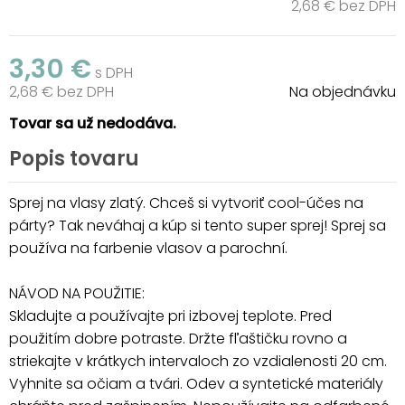
2,68 € bez DPH
3,30 €
s DPH
2,68 € bez DPH
Na objednávku
Tovar sa už nedodáva.
Popis tovaru
Sprej na vlasy zlatý. Chceš si vytvoriť cool-účes na
párty? Tak neváhaj a kúp si tento super sprej! Sprej sa
používa na farbenie vlasov a parochní.
NÁVOD NA POUŽITIE:
Skladujte a používajte pri izbovej teplote. Pred
použitím dobre potraste. Držte fľaštičku rovno a
striekajte v krátkych intervaloch zo vzdialenosti 20 cm.
Vyhnite sa očiam a tvári. Odev a syntetické materiály