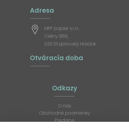
Adresa
MFP papier s.r.o.
Celiny 866,
033 01 Liptovský Hrádok
Otváracia doba
Odkazy
O nás
Obchodné podmienky
Predajne
Katalógy