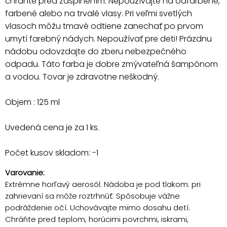
chráňte pred zašpinením. Nepoužívajte na odfarbené,
farbené alebo na trvalé vlasy. Pri veľmi svetlých
vlasoch môžu tmavé odtiene zanechať po prvom
umytí farebný nádych. Nepoužívať pre deti! Prázdnu
nádobu odovzdajte do zberu nebezpečného
odpadu. Táto farba je dobre zmývateľná šampónom
a vodou. Tovar je zdravotne neškodný.
Objem : 125 ml
Uvedená cena je za 1 ks.
Počet kusov skladom: -1
Varovanie:
Extrémne horľavý aerosól. Nádoba je pod tlakom: pri
zahrievaní sa môže roztrhnúť. Spôsobuje vážne
podráždenie očí. Uchovávajte mimo dosahu detí.
Chráňte pred teplom, horúcimi povrchmi, iskrami,