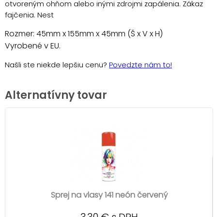
otvoreným ohňom alebo inými zdrojmi zapálenia. Zákaz
fajčenia. Nest
Rozmer: 45mm x 155mm x 45mm (Š x V x H)
Vyrobené v EU.
Našli ste niekde lepšiu cenu?
Povedzte nám to!
Alternatívny tovar
Sprej na vlasy 141 neón červený
3,30 € s DPH