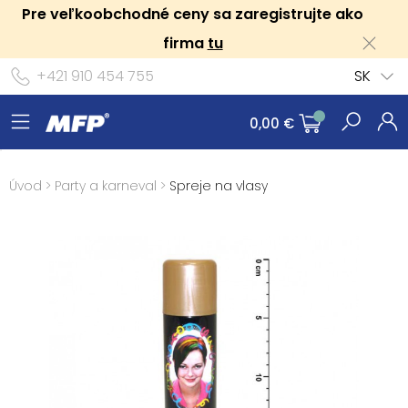
Pre veľkoobchodné ceny sa zaregistrujte ako
firma
tu
+421 910 454 755
SK
0,00 €
Úvod
>
Party a karneval
>
Spreje na vlasy