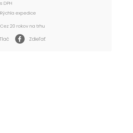
s DPH
Rýchla expedice
Cez 20 rokov na trhu
Tlač
Zdieľať