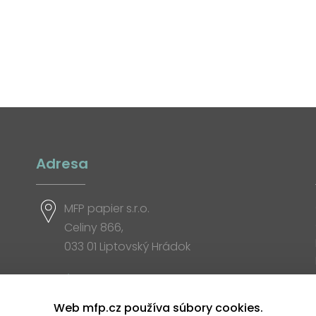
Adresa
MFP papier s.r.o.
Celiny 866,
033 01 Liptovský Hrádok
Otváracia doba
Web mfp.cz používa súbory cookies.