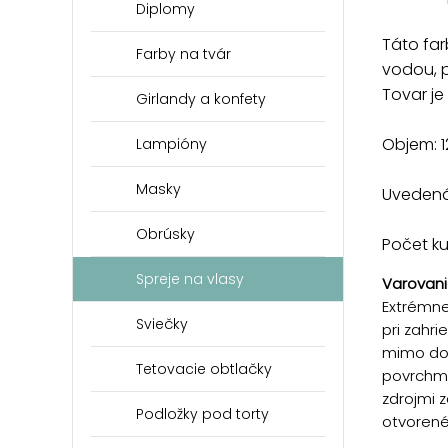
Diplomy
Táto fa
Farby na tvár
vodou, p
Tovar j
Girlandy a konfety
Objem: 1
Lampióny
Masky
Uvedená 
Obrúsky
Počet k
Spreje na vlasy
Varovani
Extrémne
Sviečky
pri zahr
mimo dos
Tetovacie obtlačky
povrchmi
zdrojmi z
Podložky pod torty
otvoren