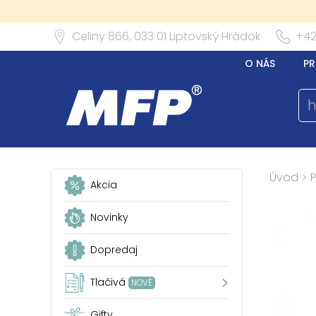
Celiny 866,
033 01
Liptovský Hrádok
+42
O NÁS
PR
Úvod
>
P
Akcia
Novinky
Dopredaj
Tlačivá
NOVÉ
Gifty