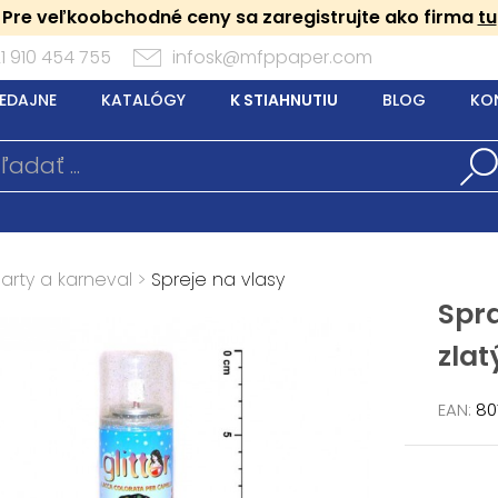
Pre veľkoobchodné ceny sa zaregistrujte ako firma
tu
1 910 454 755
infosk@mfppaper.com
EDAJNE
KATALÓGY
K STIAHNUTIU
BLOG
KO
arty a karneval
>
Spreje na vlasy
Spra
zlat
EAN:
80