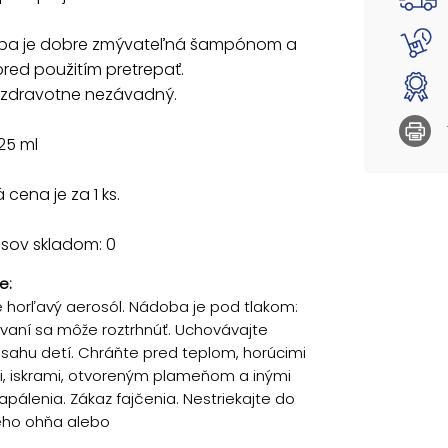
rba je dobre zmývateľná šampónom a
red použitím pretrepať.
e zdravotne nezávadný.
25 ml
cena je za 1 ks.
usov skladom: 0
e:
 horľavý aerosól. Nádoba je pod tlakom:
ievaní sa môže roztrhnúť. Uchovávajte
ahu detí. Chráňte pred teplom, horúcimi
, iskrami, otvoreným plameňom a inými
apálenia. Zákaz fajčenia. Nestriekajte do
ého ohňa alebo