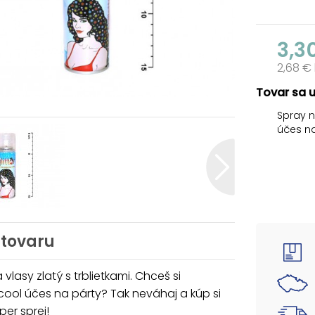
3,3
2,68 €
Tovar sa 
Spray n
účes na
Táto f
pred po
Tovar j
Objem: 
 tovaru
Uvedená 
 vlasy zlatý s trblietkami. Chceš si
 cool účes na párty? Tak neváhaj a kúp si
per sprej!