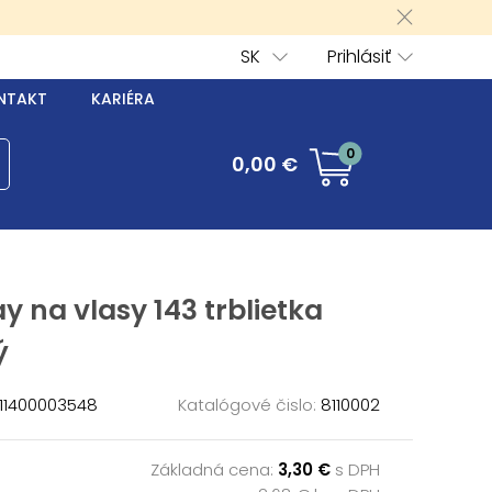
SK
Prihlásiť
NTAKT
KARIÉRA
0
0,00 €
y na vlasy 143 trblietka
ý
11400003548
Katalógové čislo:
8110002
Základná cena:
3,30 €
s DPH