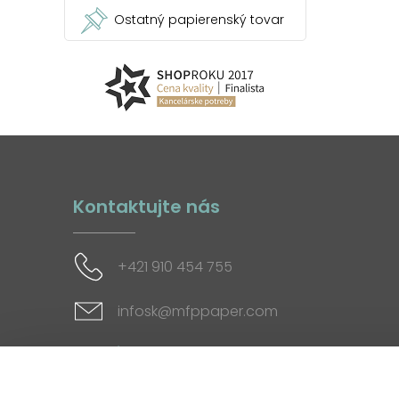
Ostatný papierenský tovar
Kontaktujte nás
+421 910 454 755
infosk@mfppaper.com
Sociálne siete