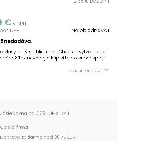
2,68 € bez DPH
0 €
s DPH
 bez DPH
Na objednávku
už nedodáva.
a vlasy zlatý s trblietkami. Chceš si vytvoriť cool
 párty? Tak neváhaj a kúp si tento super sprej!
arba je dobre zmývateľná šampónom a vodou,
viac informácií
užitím pretrepať.
e zdravotne nezávadný.
125 ml
cena je za 1 ks....
Zásielkovňa od 3,69 EUR s DPH
Česká firma
Doprava zadarmo nad 30,75 EUR