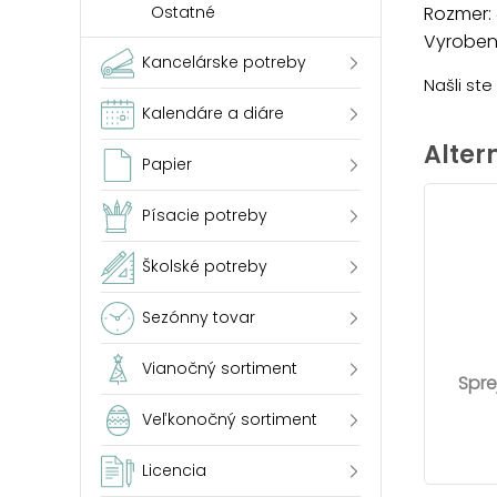
Ostatné
Rozmer:
Vyrobené
Kancelárske potreby
Našli st
Kalendáre a diáre
Alter
Papier
Písacie potreby
Školské potreby
Sezónny tovar
Vianočný sortiment
Spre
Veľkonočný sortiment
Licencia