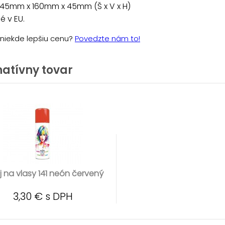
 45mm x 160mm x 45mm (Š x V x H)
 v EU.
e niekde lepšiu cenu?
Povedzte nám to!
natívny tovar
j na vlasy 141 neón červený
3,30 € s DPH