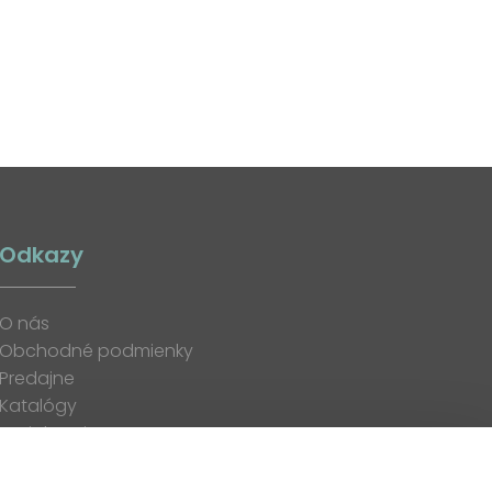
Odkazy
O nás
Obchodné podmienky
Predajne
Katalógy
K stiahnutiu
Blog
Kontakt