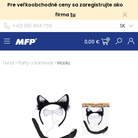
Pre veľkoobchodné ceny sa zaregistrujte ako
firma
tu
+421 910 454 755
SK
0,00 €
Úvod
>
Party a karneval
>
Masky