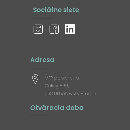
Sociálne siete
Adresa
MFP papier s.r.o.
Celiny 866,
033 01 Liptovský Hrádok
Otváracia doba