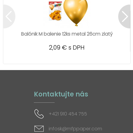
Balónik M balenie 12ks metal 26cm zlatý
2,09 € s DPH
Kontaktujte nás
+421 910 454 755
infosk@mfppaper.com