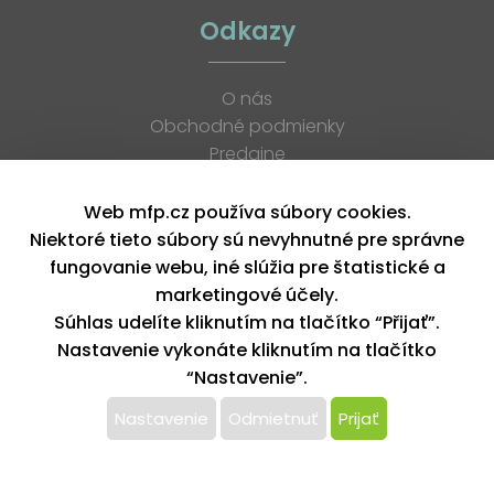
Odkazy
O nás
Obchodné podmienky
Predajne
Katalógy
K stiahnutiu
Web mfp.cz používa súbory cookies.
Blog
Niektoré tieto súbory sú nevyhnutné pre správne
Kontakt
fungovanie webu, iné slúžia pre štatistické a
Kariéra
marketingové účely.
XML feed
Súhlas udelíte kliknutím na tlačítko “Přijať”.
Nastavenie vykonáte kliknutím na tlačítko
“Nastavenie”.
Copyright © 2026, MFP paper s. r. o. | Všetky práva vyhradené
design by MFP
Nastavenie
Odmietnuť
Prijať
Tento web používa k poskytovaniu služieb,
personalizácií reklám a analýze návštevnosti súbory
cookie. Používaním tohto webu s tým súhlasíte.