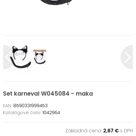
Set karneval W045084 - maka
EAN:
8590331999453
Katalógové čislo:
1042964
Základná cena:
2,67 €
s DPH